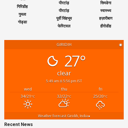
पीरटांड़
सिमडेगा
गिरिडीह
पीरटांड़
स्वास्थ्य
गुमला
पूर्वी सिंहभूम
हज़ारीबाग
गोड्डा
फेस्टिवल
हीरोडीह
GIRIDIH
◉
27°
clear
5:49 am
5:56 pm IST
wed
thu
fri
34/21
32/22
25/20
°C
°C
°C
Weather forecast
Giridih, India ▸
Recent News