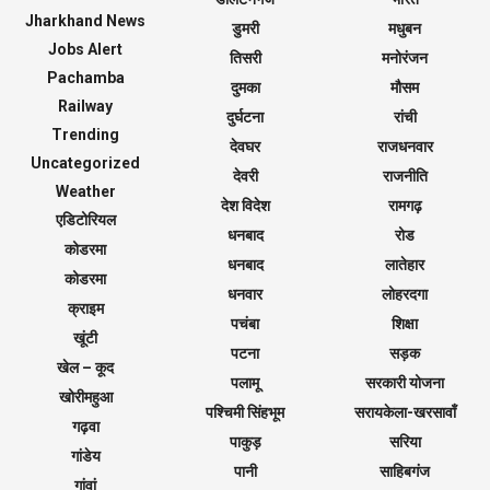
Jharkhand News
डुमरी
मधुबन
Jobs Alert
तिसरी
मनोरंजन
Pachamba
दुमका
मौसम
Railway
दुर्घटना
रांची
Trending
देवघर
राजधनवार
Uncategorized
देवरी
राजनीति
Weather
देश विदेश
रामगढ़
एडिटोरियल
धनबाद
रोड
कोडरमा
धनबाद
लातेहार
कोडरमा
धनवार
लोहरदगा
क्राइम
पचंबा
शिक्षा
खूंटी
पटना
सड़क
खेल – कूद
पलामू
सरकारी योजना
खोरीमहुआ
पश्चिमी सिंहभूम
सरायकेला-खरसावाँ
गढ़वा
पाकुड़
सरिया
गांडेय
पानी
साहिबगंज
गांवां