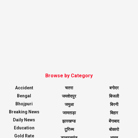
Browse by Category
Accident
चतरा
बगोदर
Bengal
जमशेदपुर
बिजली
Bhojpuri
जमुआ
बिरनी
Breaking News
जामताड़ा
बिहार
Daily News
झारखण्ड
बेंगाबाद
Education
टूरिज्म
बोकारो
Gold Rate
डालटनगंज
भारत