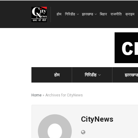
होम
गिरिडीह
झारखण्ड
बिहार
राजनीति
क्राइम
होम
गिरिडीह
झारखण्
Home
»
Archives for CityNews
CityNews