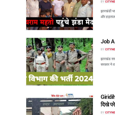
BY
CITYN
झारखंडी भाष
और हड़ताल प
Job Ale
BY
CITYN
झारखंड सरक
सरकार ने व
Giridi
दिखे पर
BY
CITYN