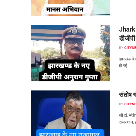
Jharkh
डीजीपी
BY
CITYN
झारखंड में 
हो गई...
संतोष ग
BY
CITYN
जी हां, संतो
राजस्थान, 