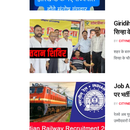
Giridih
सिन्हा 
BY
CITYN
शहर के बरमसि
सिन्हा के चौ
Job Ale
पर भर्
BY
CITYN
रेलवे अब य
उम्मीदवारों 