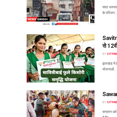
सदर अस्पता
के परिजन...
Savitr
से 12वी
BY
CITYN
झारखंड में 
योजनाओं...
Sawan 
BY
CITYN
सनातन धर्म 