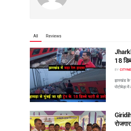
All
Reviews
Jharkha
18 डिब्
BY
CITYN
झारखंड के 
पोटोबेड़ा म
Giridih
रोजगार 