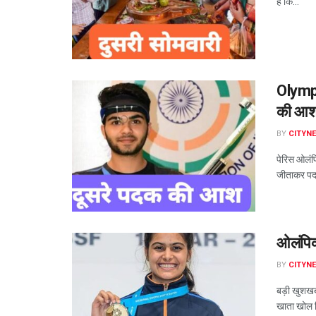
है कि...
Olympic
की आ
BY
CITYN
पेरिस ओलंप
जीताकर पद
ओलंपिक
BY
CITYN
बड़ी खुशखब
खाता खोल द