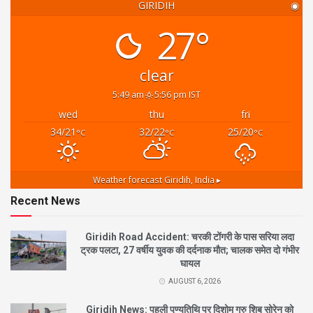
GIRIDIH
◉
27°
clear
5:49 am
5:56 pm IST
wed
thu
fri
34/21
32/22
25/20
°C
°C
°C
Weather forecast
Giridih, India ▸
Recent News
Giridih Road Accident: चरकी टोंगरी के पास सरिया लदा
ट्रक पलटा, 27 वर्षीय युवक की दर्दनाक मौत; चालक समेत दो गंभीर
घायल
AUGUST 6, 2026
Giridih News: पहली पुण्यतिथि पर दिशोम गुरु शिबू सोरेन को