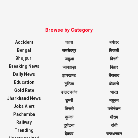
Browse by Category
Accident
चतरा
बगोदर
Bengal
जमशेदपुर
बिजली
Bhojpuri
जमुआ
बिरनी
Breaking News
जामताड़ा
बिहार
Daily News
झारखण्ड
बेंगाबाद
Education
टूरिज्म
बोकारो
Gold Rate
डालटनगंज
भारत
Jharkhand News
डुमरी
मधुबन
Jobs Alert
तिसरी
मनोरंजन
Pachamba
दुमका
मौसम
Railway
दुर्घटना
रांची
Trending
देवघर
राजधनवार