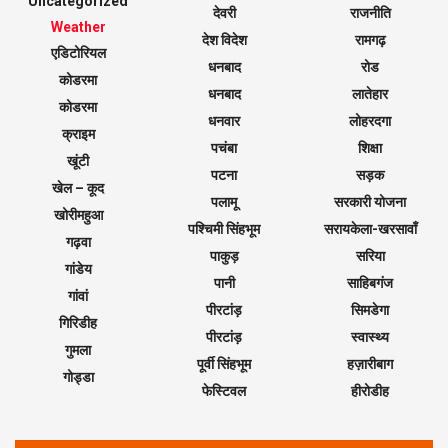
Uncategorized
देवरी
राजनीति
Weather
देश विदेश
रामगढ़
एडिटोरियल
धनबाद
रोड
कोडरमा
धनबाद
लातेहार
कोडरमा
धनवार
लोहरदगा
क्राइम
पचंबा
शिक्षा
खूंटी
पटना
सड़क
खेल – कूद
पलामू
सरकारी योजना
खोरीमहुआ
पश्चिमी सिंहभूम
सरायकेला-खरसावाँ
गढ़वा
पाकुड़
सरिया
गांडेय
पानी
साहिबगंज
गांवां
पीरटांड़
सिमडेगा
गिरिडीह
पीरटांड़
स्वास्थ्य
गुमला
पूर्वी सिंहभूम
हज़ारीबाग
गोड्डा
फेस्टिवल
हीरोडीह