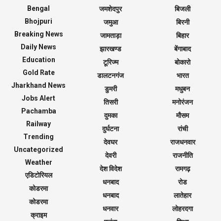
Bengal
जमशेदपुर
बिजली
Bhojpuri
जमुआ
बिरनी
Breaking News
जामताड़ा
बिहार
Daily News
झारखण्ड
बेंगाबाद
Education
टूरिज्म
बोकारो
Gold Rate
डालटनगंज
भारत
Jharkhand News
डुमरी
मधुबन
Jobs Alert
तिसरी
मनोरंजन
Pachamba
दुमका
मौसम
Railway
दुर्घटना
रांची
Trending
देवघर
राजधनवार
Uncategorized
देवरी
राजनीति
Weather
देश विदेश
रामगढ़
एडिटोरियल
धनबाद
रोड
कोडरमा
धनबाद
लातेहार
कोडरमा
धनवार
लोहरदगा
क्राइम