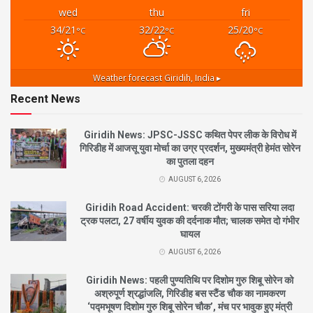
wed
thu
fri
34/21
32/22
25/20
°C
°C
°C
Weather forecast
Giridih, India ▸
Recent News
Giridih News: JPSC-JSSC कथित पेपर लीक के विरोध में
गिरिडीह में आजसू युवा मोर्चा का उग्र प्रदर्शन, मुख्यमंत्री हेमंत सोरेन
का पुतला दहन
AUGUST 6, 2026
Giridih Road Accident: चरकी टोंगरी के पास सरिया लदा
ट्रक पलटा, 27 वर्षीय युवक की दर्दनाक मौत; चालक समेत दो गंभीर
घायल
AUGUST 6, 2026
Giridih News: पहली पुण्यतिथि पर दिशोम गुरु शिबू सोरेन को
अश्रुपूर्ण श्रद्धांजलि, गिरिडीह बस स्टैंड चौक का नामकरण
‘पद्मभूषण दिशोम गुरु शिबू सोरेन चौक’, मंच पर भावुक हुए मंत्री