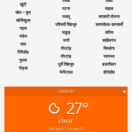
पचंबा
शिक्षा
खूंटी
पटना
सड़क
खेल – कूद
पलामू
सरकारी योजना
खोरीमहुआ
पश्चिमी सिंहभूम
सरायकेला-खरसावाँ
गढ़वा
पाकुड़
सरिया
गांडेय
पानी
साहिबगंज
गांवां
पीरटांड़
सिमडेगा
गिरिडीह
पीरटांड़
स्वास्थ्य
गुमला
पूर्वी सिंहभूम
हज़ारीबाग
गोड्डा
फेस्टिवल
हीरोडीह
GIRIDIH
◉
27°
clear
5:49 am
5:56 pm IST