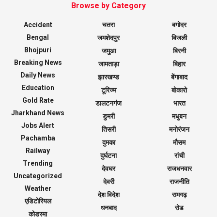
Browse by Category
Accident
चतरा
बगोदर
Bengal
जमशेदपुर
बिजली
Bhojpuri
जमुआ
बिरनी
Breaking News
जामताड़ा
बिहार
Daily News
झारखण्ड
बेंगाबाद
Education
टूरिज्म
बोकारो
Gold Rate
डालटनगंज
भारत
Jharkhand News
डुमरी
मधुबन
Jobs Alert
तिसरी
मनोरंजन
Pachamba
दुमका
मौसम
Railway
दुर्घटना
रांची
Trending
देवघर
राजधनवार
Uncategorized
देवरी
राजनीति
Weather
देश विदेश
रामगढ़
एडिटोरियल
धनबाद
रोड
कोडरमा