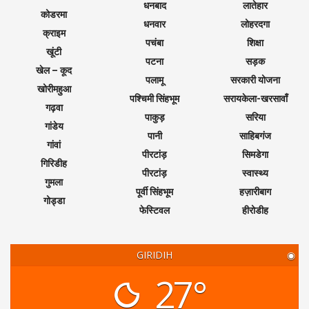
धनबाद
लातेहार
कोडरमा
धनवार
लोहरदगा
क्राइम
पचंबा
शिक्षा
खूंटी
पटना
सड़क
खेल – कूद
पलामू
सरकारी योजना
खोरीमहुआ
पश्चिमी सिंहभूम
सरायकेला-खरसावाँ
गढ़वा
पाकुड़
सरिया
गांडेय
पानी
साहिबगंज
गांवां
पीरटांड़
सिमडेगा
गिरिडीह
पीरटांड़
स्वास्थ्य
गुमला
पूर्वी सिंहभूम
हज़ारीबाग
गोड्डा
फेस्टिवल
हीरोडीह
GIRIDIH
◉
27°