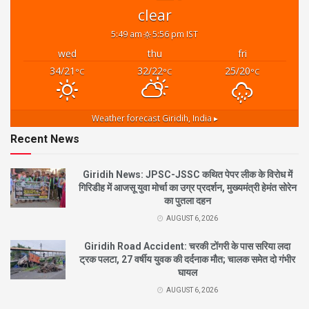
clear
5:49 am
5:56 pm IST
wed
thu
fri
34/21
32/22
25/20
°C
°C
°C
Weather forecast
Giridih, India ▸
Recent News
Giridih News: JPSC-JSSC कथित पेपर लीक के विरोध में
गिरिडीह में आजसू युवा मोर्चा का उग्र प्रदर्शन, मुख्यमंत्री हेमंत सोरेन
का पुतला दहन
AUGUST 6, 2026
Giridih Road Accident: चरकी टोंगरी के पास सरिया लदा
ट्रक पलटा, 27 वर्षीय युवक की दर्दनाक मौत; चालक समेत दो गंभीर
घायल
AUGUST 6, 2026