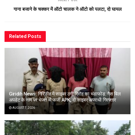
गाना बजाने के चक्कर में ऑटो चालक ने ऑटो को पलटा, दो घायल
Related
Posts
Giridih News: गिरिडीह में साइबर ठगी गिरोह का भंडाफोड़: गैस बिल
अपडेट के नाम पर भेजते थे फर्जी APK, दो साइबर अपराधी गिरफ्तार
AUGUST 7, 2026