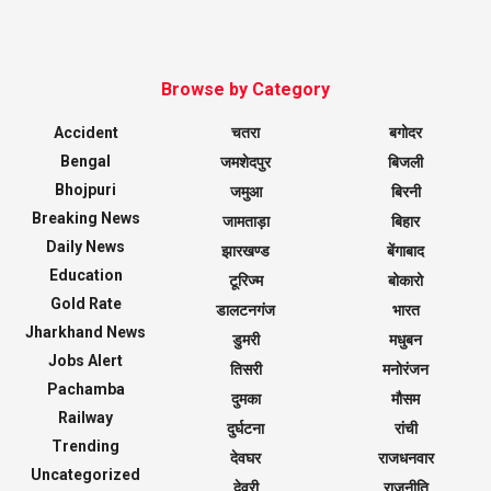
Browse by Category
Accident
चतरा
बगोदर
Bengal
जमशेदपुर
बिजली
Bhojpuri
जमुआ
बिरनी
Breaking News
जामताड़ा
बिहार
Daily News
झारखण्ड
बेंगाबाद
Education
टूरिज्म
बोकारो
Gold Rate
डालटनगंज
भारत
Jharkhand News
डुमरी
मधुबन
Jobs Alert
तिसरी
मनोरंजन
Pachamba
दुमका
मौसम
Railway
दुर्घटना
रांची
Trending
देवघर
राजधनवार
Uncategorized
देवरी
राजनीति