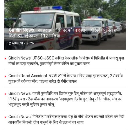
Giridih News: अब हर इमरजेंसी पर फौरन एक्शन! गिरिडीह पुलिस को
मिली 32 नई डायल-112 गाड़ियां
AUGUST 7, 2026
Giridih News: JPSC-JSSC कथित पेपर लीक के विरोध में गिरिडीह में आजसू युवा
मोर्चा का उग्र प्रदर्शन, मुख्यमंत्री हेमंत सोरेन का पुतला दहन
Giridih Road Accident: चरकी टोंगरी के पास सरिया लदा ट्रक पलटा, 27 वर्षीय
युवक की दर्दनाक मौत; चालक समेत दो गंभीर घायल
Giridih News: पहली पुण्यतिथि पर दिशोम गुरु शिबू सोरेन को अश्रुपूर्ण श्रद्धांजलि,
गिरिडीह बस स्टैंड चौक का नामकरण ‘पद्मभूषण दिशोम गुरु शिबू सोरेन चौक’, मंच पर
भावुक हुए मंत्री सुदिव्य कुमार सोनू
Giridih News: गिरिडीह में दर्दनाक हादसा, पेड़ के नीचे भोजन कर रही महिला पर गिरी
आकाशीय बिजली, तीन मासूमों के सिर से उठा मां का साया