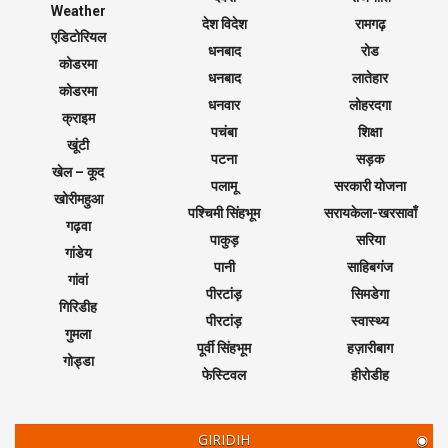
Weather
देश विदेश
रामगढ़
एडिटोरियल
धनबाद
रोड
कोडरमा
धनबाद
लातेहार
कोडरमा
धनवार
लोहरदगा
क्राइम
पचंबा
शिक्षा
खूंटी
पटना
सड़क
खेल – कूद
पलामू
सरकारी योजना
खोरीमहुआ
पश्चिमी सिंहभूम
सरायकेला-खरसावाँ
गढ़वा
पाकुड़
सरिया
गांडेय
पानी
साहिबगंज
गांवां
पीरटांड़
सिमडेगा
गिरिडीह
पीरटांड़
स्वास्थ्य
गुमला
पूर्वी सिंहभूम
हज़ारीबाग
गोड्डा
फेस्टिवल
हीरोडीह
GIRIDIH
◉