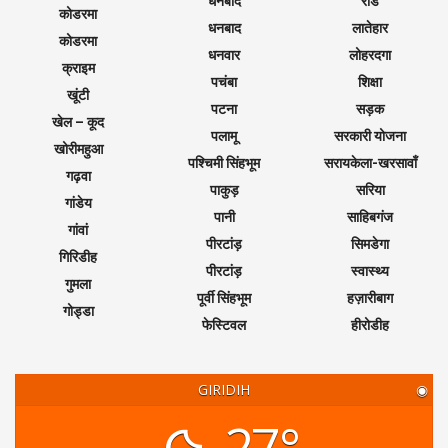
धनबाद
रोड
कोडरमा
धनबाद
लातेहार
कोडरमा
धनवार
लोहरदगा
क्राइम
पचंबा
शिक्षा
खूंटी
पटना
सड़क
खेल – कूद
पलामू
सरकारी योजना
खोरीमहुआ
पश्चिमी सिंहभूम
सरायकेला-खरसावाँ
गढ़वा
पाकुड़
सरिया
गांडेय
पानी
साहिबगंज
गांवां
पीरटांड़
सिमडेगा
गिरिडीह
पीरटांड़
स्वास्थ्य
गुमला
पूर्वी सिंहभूम
हज़ारीबाग
गोड्डा
फेस्टिवल
हीरोडीह
GIRIDIH
◉
27°