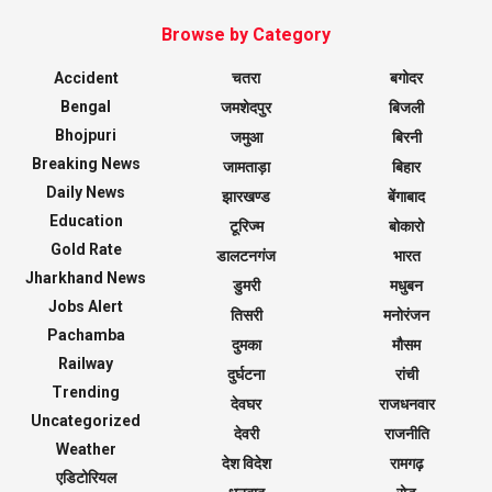
Browse by Category
Accident
चतरा
बगोदर
Bengal
जमशेदपुर
बिजली
Bhojpuri
जमुआ
बिरनी
Breaking News
जामताड़ा
बिहार
Daily News
झारखण्ड
बेंगाबाद
Education
टूरिज्म
बोकारो
Gold Rate
डालटनगंज
भारत
Jharkhand News
डुमरी
मधुबन
Jobs Alert
तिसरी
मनोरंजन
Pachamba
दुमका
मौसम
Railway
दुर्घटना
रांची
Trending
देवघर
राजधनवार
Uncategorized
देवरी
राजनीति
Weather
देश विदेश
रामगढ़
एडिटोरियल