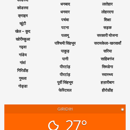
धनबाद
लातेहार
कोडरमा
धनवार
लोहरदगा
क्राइम
पचंबा
शिक्षा
खूंटी
पटना
सड़क
खेल – कूद
पलामू
सरकारी योजना
खोरीमहुआ
पश्चिमी सिंहभूम
सरायकेला-खरसावाँ
गढ़वा
पाकुड़
सरिया
गांडेय
पानी
साहिबगंज
गांवां
पीरटांड़
सिमडेगा
गिरिडीह
पीरटांड़
स्वास्थ्य
गुमला
पूर्वी सिंहभूम
हज़ारीबाग
गोड्डा
फेस्टिवल
हीरोडीह
GIRIDIH
◉
27°