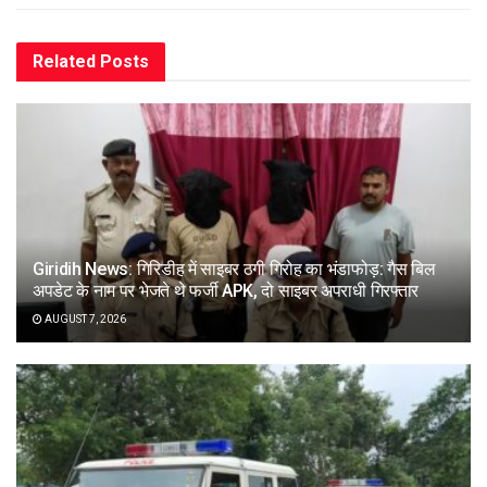
Related
Posts
Giridih News: गिरिडीह में साइबर ठगी गिरोह का भंडाफोड़: गैस बिल
अपडेट के नाम पर भेजते थे फर्जी APK, दो साइबर अपराधी गिरफ्तार
AUGUST 7, 2026