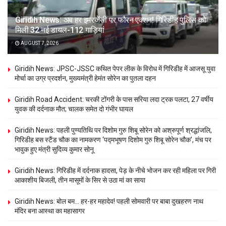
Giridih News: अब हर इमरजेंसी पर फौरन एक्शन! गिरिडीह पुलिस को
मिली 32 नई डायल-112 गाड़ियां
AUGUST 7, 2026
Giridih News: JPSC-JSSC कथित पेपर लीक के विरोध में गिरिडीह में आजसू युवा
मोर्चा का उग्र प्रदर्शन, मुख्यमंत्री हेमंत सोरेन का पुतला दहन
Giridih Road Accident: चरकी टोंगरी के पास सरिया लदा ट्रक पलटा, 27 वर्षीय
युवक की दर्दनाक मौत; चालक समेत दो गंभीर घायल
Giridih News: पहली पुण्यतिथि पर दिशोम गुरु शिबू सोरेन को अश्रुपूर्ण श्रद्धांजलि,
गिरिडीह बस स्टैंड चौक का नामकरण ‘पद्मभूषण दिशोम गुरु शिबू सोरेन चौक’, मंच पर
भावुक हुए मंत्री सुदिव्य कुमार सोनू
Giridih News: गिरिडीह में दर्दनाक हादसा, पेड़ के नीचे भोजन कर रही महिला पर गिरी
आकाशीय बिजली, तीन मासूमों के सिर से उठा मां का साया
Giridih News: बोल बम… हर-हर महादेव! पहली सोमवारी पर बाबा दुखहरण नाथ
मंदिर बना आस्था का महासागर