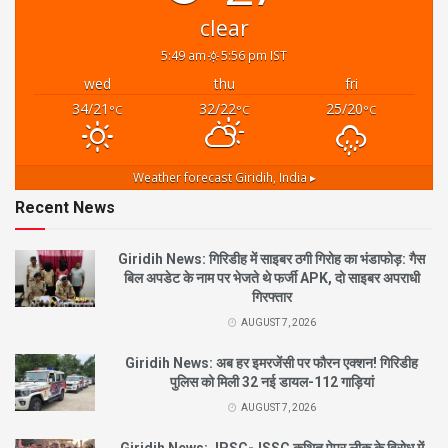
clear
5:49 am
5:56 pm IST
wed
thu
fri
34/21
32/22
25/20
°C
°C
°C
Weather forecast
Giridih, India ▸
Recent News
Giridih News: गिरिडीह में साइबर ठगी गिरोह का भंडाफोड़: गैस
बिल अपडेट के नाम पर भेजते थे फर्जी APK, दो साइबर अपराधी
गिरफ्तार
AUGUST 7, 2026
Giridih News: अब हर इमरजेंसी पर फौरन एक्शन! गिरिडीह
पुलिस को मिली 32 नई डायल-112 गाड़ियां
AUGUST 7, 2026
Giridih News: JPSC-JSSC कथित पेपर लीक के विरोध में