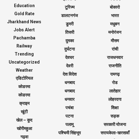
Education
टूरिज्म
बोकारो
Gold Rate
डालटनगंज
भारत
Jharkhand News
डुमरी
मधुबन
Jobs Alert
तिसरी
मनोरंजन
Pachamba
दुमका
मौसम
Railway
दुर्घटना
रांची
Trending
देवघर
राजधनवार
Uncategorized
देवरी
राजनीति
Weather
देश विदेश
रामगढ़
एडिटोरियल
धनबाद
रोड
कोडरमा
धनबाद
लातेहार
कोडरमा
धनवार
लोहरदगा
क्राइम
पचंबा
शिक्षा
खूंटी
पटना
सड़क
खेल – कूद
पलामू
सरकारी योजना
खोरीमहुआ
पश्चिमी सिंहभूम
सरायकेला-खरसावाँ
गढ़वा