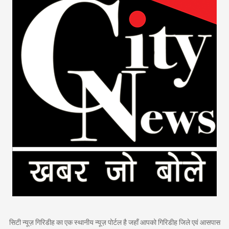
सिटी न्यूज़ गिरिडीह का एक स्थानीय न्यूज़ पोर्टल है जहाँ आपको गिरिडीह जिले एवं आसपास