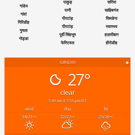
पाकुड़
सरिया
गांडेय
पानी
साहिबगंज
गांवां
पीरटांड़
सिमडेगा
गिरिडीह
पीरटांड़
स्वास्थ्य
गुमला
पूर्वी सिंहभूम
हज़ारीबाग
गोड्डा
फेस्टिवल
हीरोडीह
GIRIDIH
◉
27°
clear
5:49 am
5:56 pm IST
wed
thu
fri
34/21
32/22
25/20
°C
°C
°C