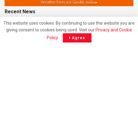
Weather forecast
Giridih, India ▸
Recent News
This website uses cookies. By continuing to use this website you are
Giridih News: JPSC-JSSC कथित पेपर लीक के विरोध में
giving consent to cookies being used. Visit our
Privacy and Cookie
गिरिडीह में आजसू युवा मोर्चा का उग्र प्रदर्शन, मुख्यमंत्री हेमंत सोरेन
Policy
.
I Agree
का पुतला दहन
AUGUST 6, 2026
Giridih Road Accident: चरकी टोंगरी के पास सरिया लदा
ट्रक पलटा, 27 वर्षीय युवक की दर्दनाक मौत; चालक समेत दो गंभीर
घायल
AUGUST 6, 2026
Giridih News: पहली पुण्यतिथि पर दिशोम गुरु शिबू सोरेन को
अश्रुपूर्ण श्रद्धांजलि, गिरिडीह बस स्टैंड चौक का नामकरण
‘पद्मभूषण दिशोम गुरु शिबू सोरेन चौक’, मंच पर भावुक हुए मंत्री
सुदिव्य कुमार सोनू
AUGUST 4, 2026