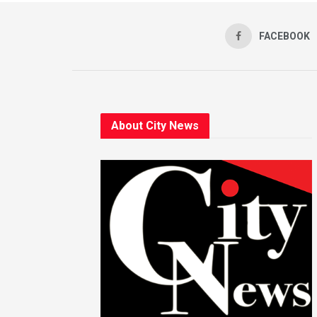
FACEBOOK
About City News