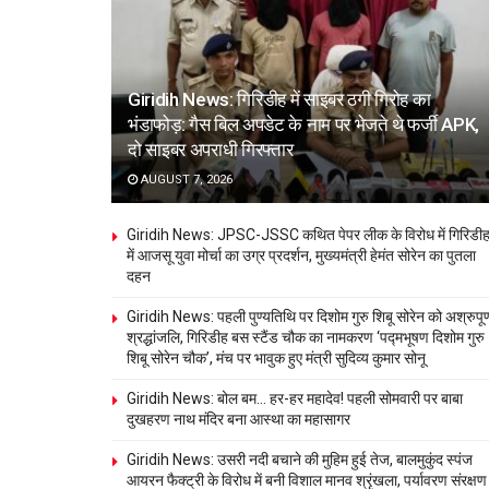
Giridih News: गिरिडीह में साइबर ठगी गिरोह का
भंडाफोड़: गैस बिल अपडेट के नाम पर भेजते थे फर्जी APK,
दो साइबर अपराधी गिरफ्तार
AUGUST 7, 2026
Giridih News: JPSC-JSSC कथित पेपर लीक के विरोध में गिरिडी
में आजसू युवा मोर्चा का उग्र प्रदर्शन, मुख्यमंत्री हेमंत सोरेन का पुतला
दहन
Giridih News: पहली पुण्यतिथि पर दिशोम गुरु शिबू सोरेन को अश्रुपूर्
श्रद्धांजलि, गिरिडीह बस स्टैंड चौक का नामकरण ‘पद्मभूषण दिशोम गुरु
शिबू सोरेन चौक’, मंच पर भावुक हुए मंत्री सुदिव्य कुमार सोनू
Giridih News: बोल बम… हर-हर महादेव! पहली सोमवारी पर बाबा
दुखहरण नाथ मंदिर बना आस्था का महासागर
Giridih News: उसरी नदी बचाने की मुहिम हुई तेज, बालमुकुंद स्पंज
आयरन फैक्ट्री के विरोध में बनी विशाल मानव श्रृंखला, पर्यावरण संरक्षण