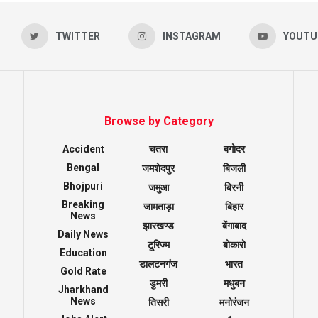
TWITTER
INSTAGRAM
YOUTU
Browse by Category
Accident
चतरा
बगोदर
Bengal
जमशेदपुर
बिजली
Bhojpuri
जमुआ
बिरनी
Breaking
जामताड़ा
बिहार
News
झारखण्ड
बेंगाबाद
Daily News
टूरिज्म
बोकारो
Education
डालटनगंज
भारत
Gold Rate
डुमरी
मधुबन
Jharkhand
News
तिसरी
मनोरंजन