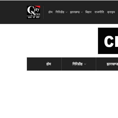
होम
गिरिडीह
झारखण्ड
बिहार
राजनीति
क्राइम
होम
गिरिडीह
झारखण्