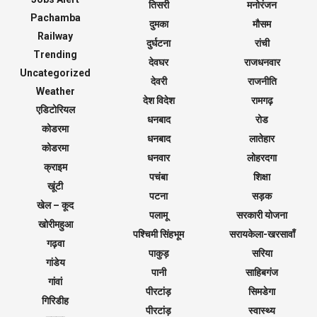
तिसरी
मनोरंजन
Pachamba
दुमका
मौसम
Railway
दुर्घटना
रांची
Trending
देवघर
राजधनवार
Uncategorized
देवरी
राजनीति
Weather
देश विदेश
रामगढ़
एडिटोरियल
धनबाद
रोड
कोडरमा
धनबाद
लातेहार
कोडरमा
धनवार
लोहरदगा
क्राइम
पचंबा
शिक्षा
खूंटी
पटना
सड़क
खेल – कूद
पलामू
सरकारी योजना
खोरीमहुआ
पश्चिमी सिंहभूम
सरायकेला-खरसावाँ
गढ़वा
पाकुड़
सरिया
गांडेय
पानी
साहिबगंज
गांवां
पीरटांड़
सिमडेगा
गिरिडीह
पीरटांड़
स्वास्थ्य