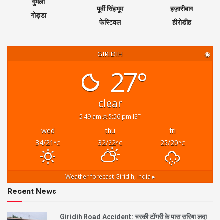
गुमला
पूर्वी सिंहभूम
हज़ारीबाग
गोड्डा
फेस्टिवल
हीरोडीह
GIRIDIH
◉
27°
clear
5:49 am
5:56 pm IST
wed
thu
fri
34/21
32/22
25/20
°C
°C
°C
Weather forecast
Giridih, India ▸
Recent News
Giridih Road Accident: चरकी टोंगरी के पास सरिया लदा