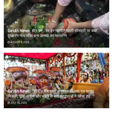
Giridih News: बोल बम… हर-हर महादेव! पहली सोमवारी पर बाबा
दुखहरण नाथ मंदिर बना आस्था का महासागर
AUGUST 3, 2026
Giridih News: गिरिडीह में भगवान जगन्नाथ की भव्य रथ यात्रा
निकली, पूजा-अर्चना और भंडारे के बाद श्रद्धालुओं ने खींचा रथ
JULY 16, 2026