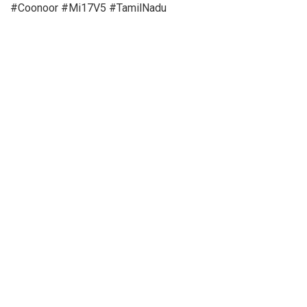
#Coonoor #Mi17V5 #TamilNadu