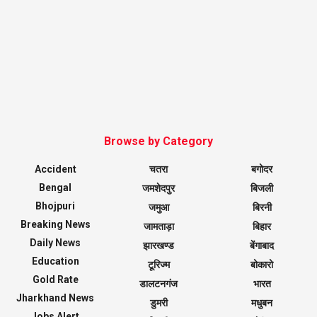
Browse by Category
Accident
चतरा
बगोदर
Bengal
जमशेदपुर
बिजली
Bhojpuri
जमुआ
बिरनी
Breaking News
जामताड़ा
बिहार
Daily News
झारखण्ड
बेंगाबाद
Education
टूरिज्म
बोकारो
Gold Rate
डालटनगंज
भारत
Jharkhand News
डुमरी
मधुबन
Jobs Alert