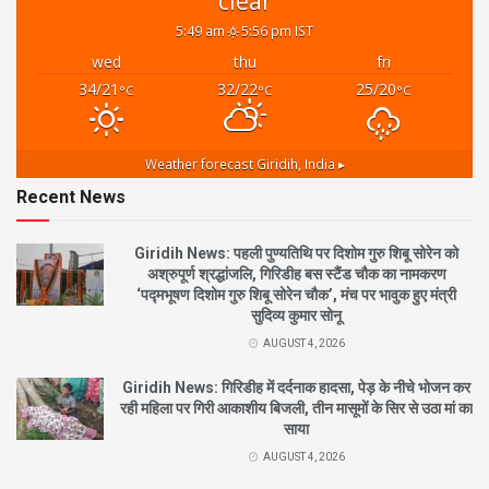
clear
5:49 am
5:56 pm IST
wed
thu
fri
34/21
32/22
25/20
°C
°C
°C
Weather forecast
Giridih, India ▸
Recent News
Giridih News: पहली पुण्यतिथि पर दिशोम गुरु शिबू सोरेन को
अश्रुपूर्ण श्रद्धांजलि, गिरिडीह बस स्टैंड चौक का नामकरण
‘पद्मभूषण दिशोम गुरु शिबू सोरेन चौक’, मंच पर भावुक हुए मंत्री
सुदिव्य कुमार सोनू
AUGUST 4, 2026
Giridih News: गिरिडीह में दर्दनाक हादसा, पेड़ के नीचे भोजन कर
रही महिला पर गिरी आकाशीय बिजली, तीन मासूमों के सिर से उठा मां का
साया
AUGUST 4, 2026