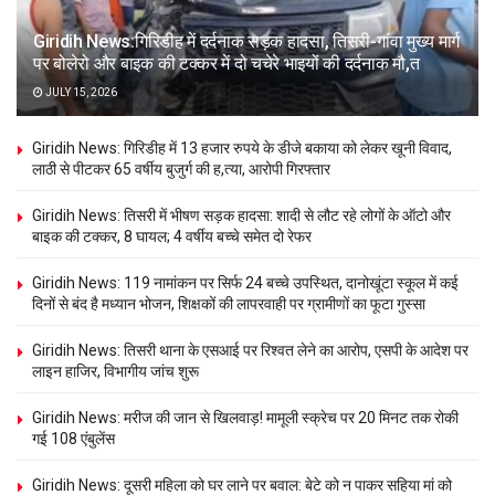
Giridih News:गिरिडीह में दर्दनाक सड़क हादसा, तिसरी-गांवा मुख्य मार्ग
पर बोलेरो और बाइक की टक्कर में दो चचेरे भाइयों की दर्दनाक मौ,त
JULY 15, 2026
Giridih News: गिरिडीह में 13 हजार रुपये के डीजे बकाया को लेकर खूनी विवाद,
लाठी से पीटकर 65 वर्षीय बुजुर्ग की ह,त्या, आरोपी गिरफ्तार
Giridih News: तिसरी में भीषण सड़क हादसा: शादी से लौट रहे लोगों के ऑटो और
बाइक की टक्कर, 8 घायल; 4 वर्षीय बच्चे समेत दो रेफर
Giridih News: 119 नामांकन पर सिर्फ 24 बच्चे उपस्थित, दानोखूंटा स्कूल में कई
दिनों से बंद है मध्यान भोजन, शिक्षकों की लापरवाही पर ग्रामीणों का फूटा गुस्सा
Giridih News: तिसरी थाना के एसआई पर रिश्वत लेने का आरोप, एसपी के आदेश पर
लाइन हाजिर, विभागीय जांच शुरू
Giridih News: मरीज की जान से खिलवाड़! मामूली स्क्रेच पर 20 मिनट तक रोकी
गई 108 एंबुलेंस
Giridih News: दूसरी महिला को घर लाने पर बवाल: बेटे को न पाकर सहिया मां को