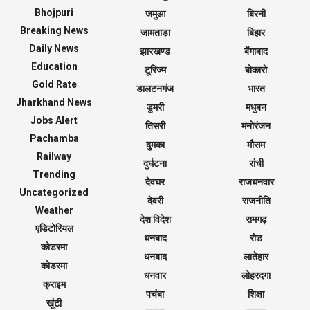
Bhojpuri
जमुआ
बिरनी
Breaking News
जामताड़ा
बिहार
Daily News
झारखण्ड
बेंगाबाद
Education
टूरिज्म
बोकारो
Gold Rate
डालटनगंज
भारत
Jharkhand News
डुमरी
मधुबन
Jobs Alert
तिसरी
मनोरंजन
Pachamba
दुमका
मौसम
Railway
दुर्घटना
रांची
Trending
देवघर
राजधनवार
Uncategorized
देवरी
राजनीति
Weather
देश विदेश
रामगढ़
एडिटोरियल
धनबाद
रोड
कोडरमा
धनबाद
लातेहार
कोडरमा
धनवार
लोहरदगा
क्राइम
पचंबा
शिक्षा
खूंटी