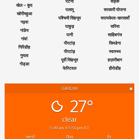
पटना
सड़क
खेल – कूद
पलामू
सरकारी योजना
खोरीमहुआ
पश्चिमी सिंहभूम
सरायकेला-खरसावाँ
गढ़वा
पाकुड़
सरिया
गांडेय
पानी
साहिबगंज
गांवां
पीरटांड़
सिमडेगा
गिरिडीह
पीरटांड़
स्वास्थ्य
गुमला
पूर्वी सिंहभूम
हज़ारीबाग
गोड्डा
फेस्टिवल
हीरोडीह
GIRIDIH
◉
27°
clear
5:49 am
5:56 pm IST
wed
thu
fri