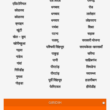
देश विदेश
रामगढ़
एडिटोरियल
धनबाद
रोड
कोडरमा
धनबाद
लातेहार
कोडरमा
धनवार
लोहरदगा
क्राइम
पचंबा
शिक्षा
खूंटी
पटना
सड़क
खेल – कूद
पलामू
सरकारी योजना
खोरीमहुआ
पश्चिमी सिंहभूम
सरायकेला-खरसावाँ
गढ़वा
पाकुड़
सरिया
गांडेय
पानी
साहिबगंज
गांवां
पीरटांड़
सिमडेगा
गिरिडीह
पीरटांड़
स्वास्थ्य
गुमला
पूर्वी सिंहभूम
हज़ारीबाग
गोड्डा
फेस्टिवल
हीरोडीह
GIRIDIH
◉