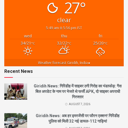
27°
clear
5:49 am
5:56 pm IST
wed
thu
fri
34/21
32/22
25/20
°C
°C
°C
Weather forecast
Giridih, India ▸
Recent News
Giridih News: गिरिडीह में साइबर ठगी गिरोह का भंडाफोड़: गैस
बिल अपडेट के नाम पर भेजते थे फर्जी APK, दो साइबर अपराधी
गिरफ्तार
AUGUST 7, 2026
Giridih News: अब हर इमरजेंसी पर फौरन एक्शन! गिरिडीह
पुलिस को मिली 32 नई डायल-112 गाड़ियां