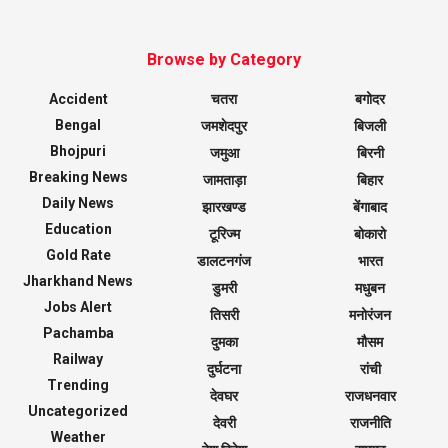
Browse by Category
Accident
चतरा
बगोदर
Bengal
जमशेदपुर
बिजली
Bhojpuri
जमुआ
बिरनी
Breaking News
जामताड़ा
बिहार
Daily News
झारखण्ड
बेंगाबाद
Education
टूरिज्म
बोकारो
Gold Rate
डालटनगंज
भारत
Jharkhand News
डुमरी
मधुबन
Jobs Alert
तिसरी
मनोरंजन
Pachamba
दुमका
मौसम
Railway
दुर्घटना
रांची
Trending
देवघर
राजधनवार
Uncategorized
देवरी
राजनीति
Weather