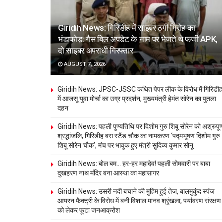
Giridih News: गिरिडीह में साइबर ठगी गिरोह का
भंडाफोड़: गैस बिल अपडेट के नाम पर भेजते थे फर्जी APK,
दो साइबर अपराधी गिरफ्तार
AUGUST 7, 2026
Giridih News: JPSC-JSSC कथित पेपर लीक के विरोध में गिरिडी
में आजसू युवा मोर्चा का उग्र प्रदर्शन, मुख्यमंत्री हेमंत सोरेन का पुतला
दहन
Giridih News: पहली पुण्यतिथि पर दिशोम गुरु शिबू सोरेन को अश्रुपूर्
श्रद्धांजलि, गिरिडीह बस स्टैंड चौक का नामकरण ‘पद्मभूषण दिशोम गुरु
शिबू सोरेन चौक’, मंच पर भावुक हुए मंत्री सुदिव्य कुमार सोनू
Giridih News: बोल बम… हर-हर महादेव! पहली सोमवारी पर बाबा
दुखहरण नाथ मंदिर बना आस्था का महासागर
Giridih News: उसरी नदी बचाने की मुहिम हुई तेज, बालमुकुंद स्पंज
आयरन फैक्ट्री के विरोध में बनी विशाल मानव श्रृंखला, पर्यावरण संरक्षण
को लेकर फूटा जनआक्रोश