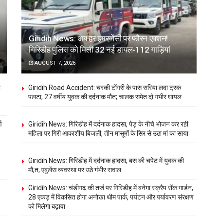
Giridih News: अब हर इमरजेंसी पर फौरन एक्शन!
गिरिडीह पुलिस को मिली 32 नई डायल-112 गाड़ियां
AUGUST 7, 2026
ह
Giridih Road Accident: चरकी टोंगरी के पास सरिया लदा ट्रक
पलटा, 27 वर्षीय युवक की दर्दनाक मौत; चालक समेत दो गंभीर घायल
ण
Giridih News: गिरिडीह में दर्दनाक हादसा, पेड़ के नीचे भोजन कर रही
महिला पर गिरी आकाशीय बिजली, तीन मासूमों के सिर से उठा मां का साया
Giridih News: गिरिडीह में दर्दनाक हादसा, बस की चपेट में युवक की
मौ,त, एंबुलेंस व्यवस्था पर उठे गंभीर सवाल
Giridih News: चंडीगढ़ की तर्ज पर गिरिडीह में बनेगा स्क्रैप रॉक गार्डन,
28 एकड़ में विकसित होगा अनोखा थीम पार्क, पर्यटन और पर्यावरण संरक्षण
को मिलेगा बढ़ावा