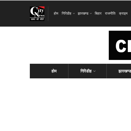
होम
गिरिडीह
झारखण्ड
बिहार
राजनीति
क्राइम
होम
गिरिडीह
झारखण्