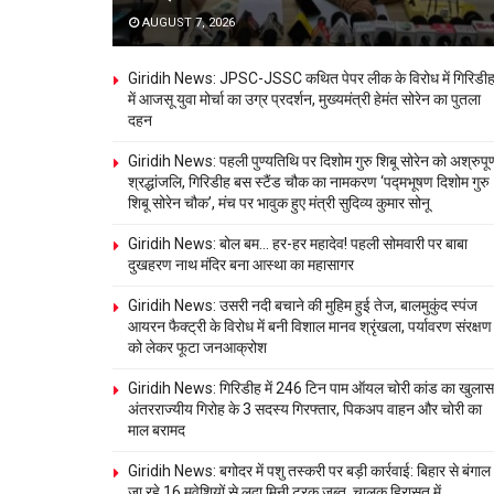
AUGUST 7, 2026
Giridih News: JPSC-JSSC कथित पेपर लीक के विरोध में गिरिडी
में आजसू युवा मोर्चा का उग्र प्रदर्शन, मुख्यमंत्री हेमंत सोरेन का पुतला
दहन
Giridih News: पहली पुण्यतिथि पर दिशोम गुरु शिबू सोरेन को अश्रुपूर्
श्रद्धांजलि, गिरिडीह बस स्टैंड चौक का नामकरण ‘पद्मभूषण दिशोम गुरु
शिबू सोरेन चौक’, मंच पर भावुक हुए मंत्री सुदिव्य कुमार सोनू
Giridih News: बोल बम… हर-हर महादेव! पहली सोमवारी पर बाबा
दुखहरण नाथ मंदिर बना आस्था का महासागर
Giridih News: उसरी नदी बचाने की मुहिम हुई तेज, बालमुकुंद स्पंज
आयरन फैक्ट्री के विरोध में बनी विशाल मानव श्रृंखला, पर्यावरण संरक्षण
को लेकर फूटा जनआक्रोश
Giridih News: गिरिडीह में 246 टिन पाम ऑयल चोरी कांड का खुलास
अंतरराज्यीय गिरोह के 3 सदस्य गिरफ्तार, पिकअप वाहन और चोरी का
माल बरामद
Giridih News: बगोदर में पशु तस्करी पर बड़ी कार्रवाई: बिहार से बंगाल
जा रहे 16 मवेशियों से लदा मिनी ट्रक जब्त, चालक हिरासत में