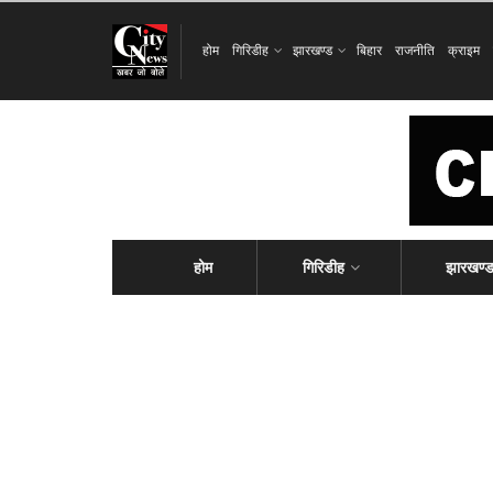
होम
गिरिडीह
झारखण्ड
बिहार
राजनीति
क्राइम
होम
गिरिडीह
झारखण्