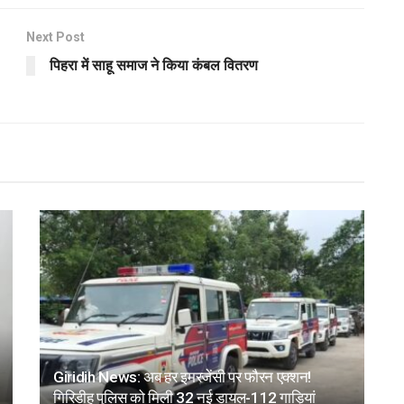
Next Post
पिहरा में साहू समाज ने किया कंबल वितरण
Giridih News: अब हर इमरजेंसी पर फौरन एक्शन!
गिरिडीह पुलिस को मिली 32 नई डायल-112 गाड़ियां