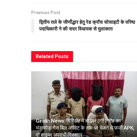
Previous Post
द्वितीय तले के जीर्णोद्धार हेतु रेड क्रॉस सोसाइटी के वरिष्ठ
पदाधिकारी ने की सदर विधायक से मुलाकात
Related
Posts
Giridih News: गिरिडीह में साइबर ठगी गिरोह का
भंडाफोड़: गैस बिल अपडेट के नाम पर भेजते थे फर्जी APK,
दो साइबर अपराधी गिरफ्तार