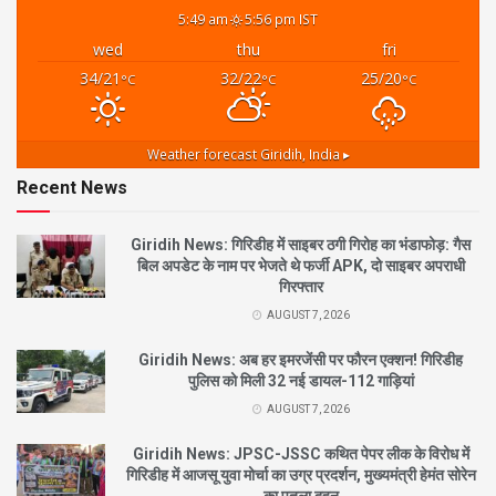
5:49 am
5:56 pm IST
wed
thu
fri
34/21
32/22
25/20
°C
°C
°C
Weather forecast
Giridih, India ▸
Recent News
Giridih News: गिरिडीह में साइबर ठगी गिरोह का भंडाफोड़: गैस
बिल अपडेट के नाम पर भेजते थे फर्जी APK, दो साइबर अपराधी
गिरफ्तार
AUGUST 7, 2026
Giridih News: अब हर इमरजेंसी पर फौरन एक्शन! गिरिडीह
पुलिस को मिली 32 नई डायल-112 गाड़ियां
AUGUST 7, 2026
Giridih News: JPSC-JSSC कथित पेपर लीक के विरोध में
गिरिडीह में आजसू युवा मोर्चा का उग्र प्रदर्शन, मुख्यमंत्री हेमंत सोरेन
का पुतला दहन