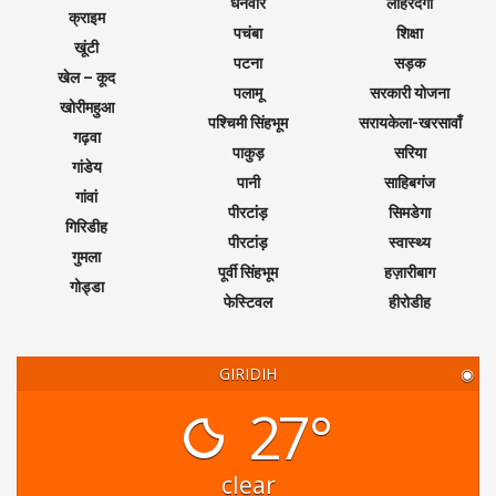
धनवार
लोहरदगा
क्राइम
पचंबा
शिक्षा
खूंटी
पटना
सड़क
खेल – कूद
पलामू
सरकारी योजना
खोरीमहुआ
पश्चिमी सिंहभूम
सरायकेला-खरसावाँ
गढ़वा
पाकुड़
सरिया
गांडेय
पानी
साहिबगंज
गांवां
पीरटांड़
सिमडेगा
गिरिडीह
पीरटांड़
स्वास्थ्य
गुमला
पूर्वी सिंहभूम
हज़ारीबाग
गोड्डा
फेस्टिवल
हीरोडीह
GIRIDIH
◉
27°
clear