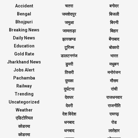
Accident
चतरा
बगोदर
Bengal
जमशेदपुर
बिजली
Bhojpuri
जमुआ
बिरनी
Breaking News
जामताड़ा
बिहार
Daily News
झारखण्ड
बेंगाबाद
Education
टूरिज्म
बोकारो
Gold Rate
डालटनगंज
भारत
Jharkhand News
डुमरी
मधुबन
Jobs Alert
तिसरी
मनोरंजन
Pachamba
दुमका
मौसम
Railway
दुर्घटना
रांची
Trending
देवघर
राजधनवार
Uncategorized
देवरी
राजनीति
Weather
देश विदेश
रामगढ़
एडिटोरियल
धनबाद
रोड
कोडरमा
धनबाद
लातेहार
कोडरमा