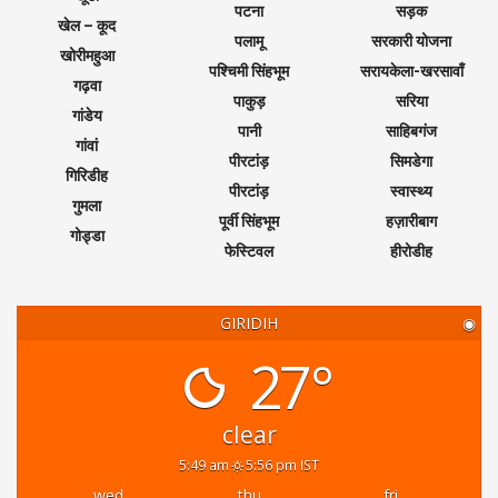
पटना
सड़क
खेल – कूद
पलामू
सरकारी योजना
खोरीमहुआ
पश्चिमी सिंहभूम
सरायकेला-खरसावाँ
गढ़वा
पाकुड़
सरिया
गांडेय
पानी
साहिबगंज
गांवां
पीरटांड़
सिमडेगा
गिरिडीह
पीरटांड़
स्वास्थ्य
गुमला
पूर्वी सिंहभूम
हज़ारीबाग
गोड्डा
फेस्टिवल
हीरोडीह
GIRIDIH
◉
27°
clear
5:49 am
5:56 pm IST
wed
thu
fri