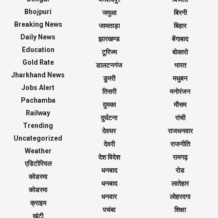
Bhojpuri
जमुआ
बिरनी
Breaking News
जामताड़ा
बिहार
Daily News
झारखण्ड
बेंगाबाद
Education
टूरिज्म
बोकारो
Gold Rate
डालटनगंज
भारत
Jharkhand News
डुमरी
मधुबन
Jobs Alert
तिसरी
मनोरंजन
Pachamba
दुमका
मौसम
Railway
दुर्घटना
रांची
Trending
देवघर
राजधनवार
Uncategorized
देवरी
राजनीति
Weather
देश विदेश
रामगढ़
एडिटोरियल
धनबाद
रोड
कोडरमा
धनबाद
लातेहार
कोडरमा
धनवार
लोहरदगा
क्राइम
पचंबा
शिक्षा
खूंटी