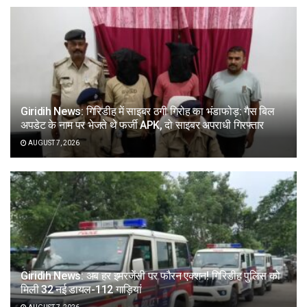
Giridih News: गिरिडीह में साइबर ठगी गिरोह का भंडाफोड़: गैस बिल
अपडेट के नाम पर भेजते थे फर्जी APK, दो साइबर अपराधी गिरफ्तार
AUGUST 7, 2026
Giridih News: अब हर इमरजेंसी पर फौरन एक्शन! गिरिडीह पुलिस को
मिली 32 नई डायल-112 गाड़ियां