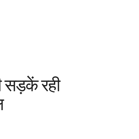
सड़कें रही
ल