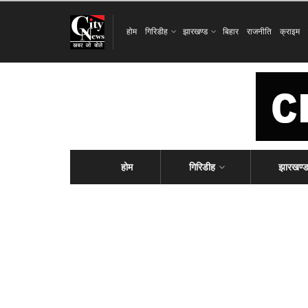
होम
गिरिडीह
झारखण्ड
बिहार
राजनीति
क्राइम
होम
गिरिडीह
झारखण्