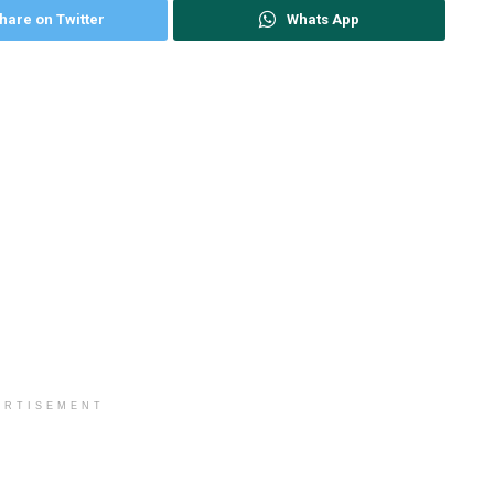
hare on Twitter
Whats App
ERTISEMENT