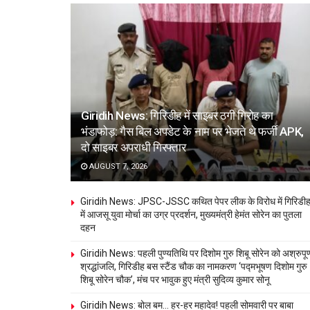
Giridih News: गिरिडीह में साइबर ठगी गिरोह का
भंडाफोड़: गैस बिल अपडेट के नाम पर भेजते थे फर्जी APK,
दो साइबर अपराधी गिरफ्तार
AUGUST 7, 2026
Giridih News: JPSC-JSSC कथित पेपर लीक के विरोध में गिरिडी
में आजसू युवा मोर्चा का उग्र प्रदर्शन, मुख्यमंत्री हेमंत सोरेन का पुतला
दहन
Giridih News: पहली पुण्यतिथि पर दिशोम गुरु शिबू सोरेन को अश्रुपूर्
श्रद्धांजलि, गिरिडीह बस स्टैंड चौक का नामकरण ‘पद्मभूषण दिशोम गुरु
शिबू सोरेन चौक’, मंच पर भावुक हुए मंत्री सुदिव्य कुमार सोनू
Giridih News: बोल बम… हर-हर महादेव! पहली सोमवारी पर बाबा