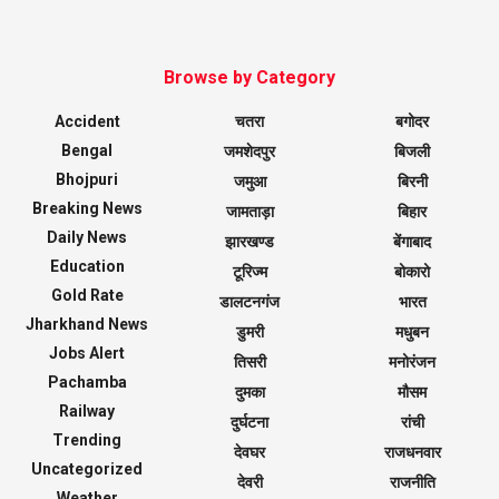
Browse by Category
Accident
चतरा
बगोदर
Bengal
जमशेदपुर
बिजली
Bhojpuri
जमुआ
बिरनी
Breaking News
जामताड़ा
बिहार
Daily News
झारखण्ड
बेंगाबाद
Education
टूरिज्म
बोकारो
Gold Rate
डालटनगंज
भारत
Jharkhand News
डुमरी
मधुबन
Jobs Alert
तिसरी
मनोरंजन
Pachamba
दुमका
मौसम
Railway
दुर्घटना
रांची
Trending
देवघर
राजधनवार
Uncategorized
देवरी
राजनीति
Weather