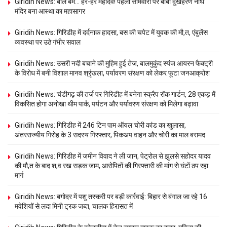
Giridih News: बोल बम… हर-हर महादेव! पहली सोमवारी पर बाबा दुखहरण नाथ
मंदिर बना आस्था का महासागर
Giridih News: गिरिडीह में दर्दनाक हादसा, बस की चपेट में युवक की मौ,त, एंबुलेंस
व्यवस्था पर उठे गंभीर सवाल
Giridih News: उसरी नदी बचाने की मुहिम हुई तेज, बालमुकुंद स्पंज आयरन फैक्ट्री
के विरोध में बनी विशाल मानव श्रृंखला, पर्यावरण संरक्षण को लेकर फूटा जनआक्रोश
Giridih News: चंडीगढ़ की तर्ज पर गिरिडीह में बनेगा स्क्रैप रॉक गार्डन, 28 एकड़ में
विकसित होगा अनोखा थीम पार्क, पर्यटन और पर्यावरण संरक्षण को मिलेगा बढ़ावा
Giridih News: गिरिडीह में 246 टिन पाम ऑयल चोरी कांड का खुलासा,
अंतरराज्यीय गिरोह के 3 सदस्य गिरफ्तार, पिकअप वाहन और चोरी का माल बरामद
Giridih News: गिरिडीह में जमीन विवाद ने ली जान, पेट्रोल से झुलसे सहोदर यादव
की मौ,त के बाद श,व रख सड़क जाम, आरोपितों की गिरफ्तारी की मांग से घंटों ठप रहा
मार्ग
Giridih News: बगोदर में पशु तस्करी पर बड़ी कार्रवाई: बिहार से बंगाल जा रहे 16
मवेशियों से लदा मिनी ट्रक जब्त, चालक हिरासत में