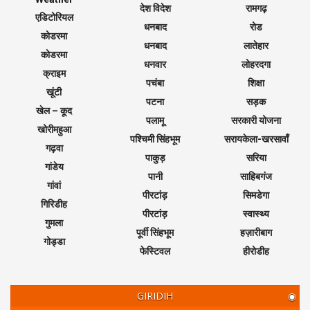
देश विदेश
रामगढ़
एडिटोरियल
धनबाद
रोड
कोडरमा
धनबाद
लातेहार
कोडरमा
धनवार
लोहरदगा
क्राइम
पचंबा
शिक्षा
खूंटी
पटना
सड़क
खेल – कूद
पलामू
सरकारी योजना
खोरीमहुआ
पश्चिमी सिंहभूम
सरायकेला-खरसावाँ
गढ़वा
पाकुड़
सरिया
गांडेय
पानी
साहिबगंज
गांवां
पीरटांड़
सिमडेगा
गिरिडीह
पीरटांड़
स्वास्थ्य
गुमला
पूर्वी सिंहभूम
हज़ारीबाग
गोड्डा
फेस्टिवल
हीरोडीह
GIRIDIH
◉