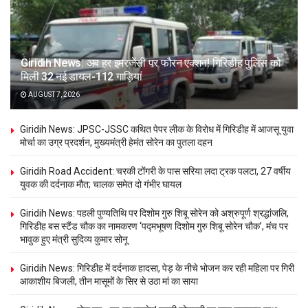
Giridih News: अब हर इमरजेंसी पर फौरन एक्शन! गिरिडीह पुलिस को
मिली 32 नई डायल-112 गाड़ियां
AUGUST 7, 2026
Giridih News: JPSC-JSSC कथित पेपर लीक के विरोध में गिरिडीह में आजसू युवा
मोर्चा का उग्र प्रदर्शन, मुख्यमंत्री हेमंत सोरेन का पुतला दहन
Giridih Road Accident: चरकी टोंगरी के पास सरिया लदा ट्रक पलटा, 27 वर्षीय
युवक की दर्दनाक मौत; चालक समेत दो गंभीर घायल
Giridih News: पहली पुण्यतिथि पर दिशोम गुरु शिबू सोरेन को अश्रुपूर्ण श्रद्धांजलि,
गिरिडीह बस स्टैंड चौक का नामकरण ‘पद्मभूषण दिशोम गुरु शिबू सोरेन चौक’, मंच पर
भावुक हुए मंत्री सुदिव्य कुमार सोनू
Giridih News: गिरिडीह में दर्दनाक हादसा, पेड़ के नीचे भोजन कर रही महिला पर गिरी
आकाशीय बिजली, तीन मासूमों के सिर से उठा मां का साया