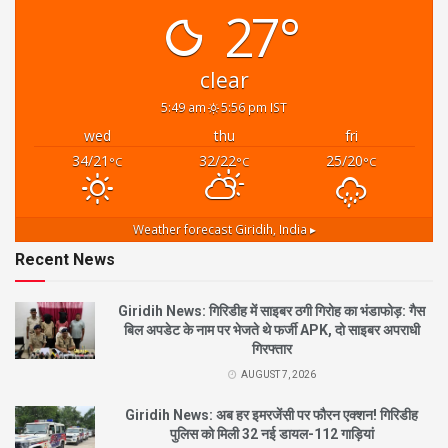
27°
clear
5:49 am
5:56 pm IST
wed
thu
fri
34/21
32/22
25/20
°C
°C
°C
Weather forecast
Giridih, India ▸
Recent News
Giridih News: गिरिडीह में साइबर ठगी गिरोह का भंडाफोड़: गैस
बिल अपडेट के नाम पर भेजते थे फर्जी APK, दो साइबर अपराधी
गिरफ्तार
AUGUST 7, 2026
Giridih News: अब हर इमरजेंसी पर फौरन एक्शन! गिरिडीह
पुलिस को मिली 32 नई डायल-112 गाड़ियां