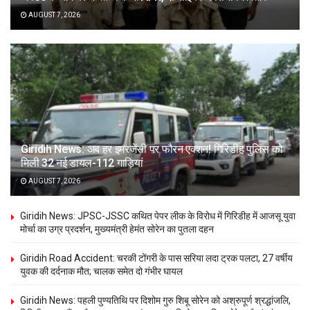
AUGUST 7, 2026
Giridih News: अब हर इमरजेंसी पर फौरन एक्शन! गिरिडीह पुलिस को
मिली 32 नई डायल-112 गाड़ियां
AUGUST 7, 2026
Giridih News: JPSC-JSSC कथित पेपर लीक के विरोध में गिरिडीह में आजसू युवा
मोर्चा का उग्र प्रदर्शन, मुख्यमंत्री हेमंत सोरेन का पुतला दहन
Giridih Road Accident: चरकी टोंगरी के पास सरिया लदा ट्रक पलटा, 27 वर्षीय
युवक की दर्दनाक मौत; चालक समेत दो गंभीर घायल
Giridih News: पहली पुण्यतिथि पर दिशोम गुरु शिबू सोरेन को अश्रुपूर्ण श्रद्धांजलि,