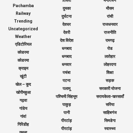
तिसरी
मनोरंजन
Pachamba
दुमका
मौसम
Railway
दुर्घटना
रांची
Trending
देवघर
राजधनवार
Uncategorized
देवरी
राजनीति
Weather
देश विदेश
रामगढ़
एडिटोरियल
धनबाद
रोड
कोडरमा
धनबाद
लातेहार
कोडरमा
धनवार
लोहरदगा
क्राइम
पचंबा
शिक्षा
खूंटी
पटना
सड़क
खेल – कूद
पलामू
सरकारी योजना
खोरीमहुआ
पश्चिमी सिंहभूम
सरायकेला-खरसावाँ
गढ़वा
पाकुड़
सरिया
गांडेय
पानी
साहिबगंज
गांवां
पीरटांड़
सिमडेगा
गिरिडीह
पीरटांड़
स्वास्थ्य
गुमला