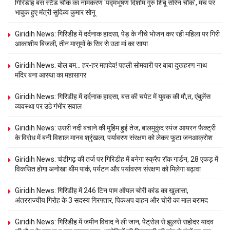
गिरिडीह बस स्टैंड चौक का नामकरण ‘पद्मभूषण दिशोम गुरु शिबू सोरेन चौक’, मंच पर
भावुक हुए मंत्री सुदिव्य कुमार सोनू
Giridih News: गिरिडीह में दर्दनाक हादसा, पेड़ के नीचे भोजन कर रही महिला पर गिरी
आकाशीय बिजली, तीन मासूमों के सिर से उठा मां का साया
Giridih News: बोल बम… हर-हर महादेव! पहली सोमवारी पर बाबा दुखहरण नाथ
मंदिर बना आस्था का महासागर
Giridih News: गिरिडीह में दर्दनाक हादसा, बस की चपेट में युवक की मौ,त, एंबुलेंस
व्यवस्था पर उठे गंभीर सवाल
Giridih News: उसरी नदी बचाने की मुहिम हुई तेज, बालमुकुंद स्पंज आयरन फैक्ट्री
के विरोध में बनी विशाल मानव श्रृंखला, पर्यावरण संरक्षण को लेकर फूटा जनआक्रोश
Giridih News: चंडीगढ़ की तर्ज पर गिरिडीह में बनेगा स्क्रैप रॉक गार्डन, 28 एकड़ में
विकसित होगा अनोखा थीम पार्क, पर्यटन और पर्यावरण संरक्षण को मिलेगा बढ़ावा
Giridih News: गिरिडीह में 246 टिन पाम ऑयल चोरी कांड का खुलासा,
अंतरराज्यीय गिरोह के 3 सदस्य गिरफ्तार, पिकअप वाहन और चोरी का माल बरामद
Giridih News: गिरिडीह में जमीन विवाद ने ली जान, पेट्रोल से झुलसे सहोदर यादव