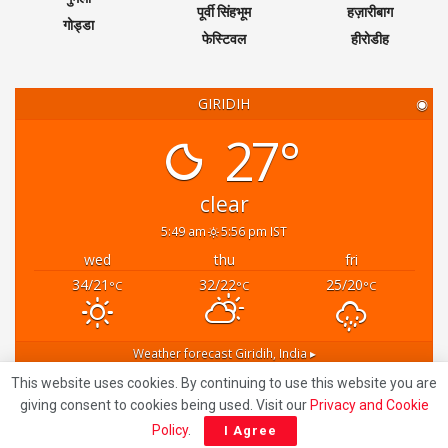
पूर्वी सिंहभूम
हज़ारीबाग
गोड्डा
फेस्टिवल
हीरोडीह
GIRIDIH
◉
27°
clear
5:49 am
5:56 pm IST
wed
thu
fri
34/21
32/22
25/20
°C
°C
°C
Weather forecast
Giridih, India ▸
Recent News
This website uses cookies. By continuing to use this website you are
giving consent to cookies being used. Visit our
Privacy and Cookie
Policy
.
I Agree
Giridih News: गिरिडीह में साइबर ठगी गिरोह का भंडाफोड़: गैस