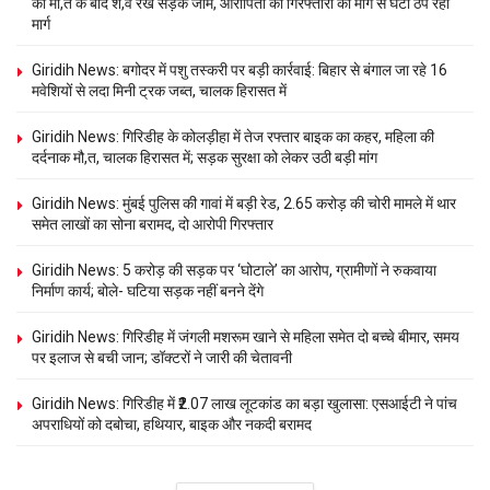
की मौ,त के बाद श,व रख सड़क जाम, आरोपितों की गिरफ्तारी की मांग से घंटों ठप रहा
मार्ग
Giridih News: बगोदर में पशु तस्करी पर बड़ी कार्रवाई: बिहार से बंगाल जा रहे 16
मवेशियों से लदा मिनी ट्रक जब्त, चालक हिरासत में
Giridih News: गिरिडीह के कोलड़ीहा में तेज रफ्तार बाइक का कहर, महिला की
दर्दनाक मौ,त, चालक हिरासत में; सड़क सुरक्षा को लेकर उठी बड़ी मांग
Giridih News: मुंबई पुलिस की गावां में बड़ी रेड, 2.65 करोड़ की चोरी मामले में थार
समेत लाखों का सोना बरामद, दो आरोपी गिरफ्तार
Giridih News: 5 करोड़ की सड़क पर ‘घोटाले’ का आरोप, ग्रामीणों ने रुकवाया
निर्माण कार्य; बोले- घटिया सड़क नहीं बनने देंगे
Giridih News: गिरिडीह में जंगली मशरूम खाने से महिला समेत दो बच्चे बीमार, समय
पर इलाज से बची जान; डॉक्टरों ने जारी की चेतावनी
Giridih News: गिरिडीह में ₹2.07 लाख लूटकांड का बड़ा खुलासा: एसआईटी ने पांच
अपराधियों को दबोचा, हथियार, बाइक और नकदी बरामद