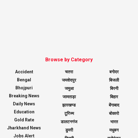
Browse by Category
Accident
चतरा
बगोदर
Bengal
जमशेदपुर
बिजली
Bhojpuri
जमुआ
बिरनी
Breaking News
जामताड़ा
बिहार
Daily News
झारखण्ड
बेंगाबाद
Education
टूरिज्म
बोकारो
Gold Rate
डालटनगंज
भारत
Jharkhand News
डुमरी
मधुबन
Jobs Alert