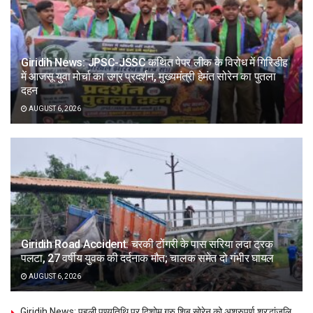
Giridih News: JPSC-JSSC कथित पेपर लीक के विरोध में गिरिडीह
में आजसू युवा मोर्चा का उग्र प्रदर्शन, मुख्यमंत्री हेमंत सोरेन का पुतला
दहन
AUGUST 6, 2026
Giridih Road Accident: चरकी टोंगरी के पास सरिया लदा ट्रक
पलटा, 27 वर्षीय युवक की दर्दनाक मौत; चालक समेत दो गंभीर घायल
AUGUST 6, 2026
Giridih News: पहली पुण्यतिथि पर दिशोम गुरु शिबू सोरेन को अश्रुपूर्ण श्रद्धांजलि,