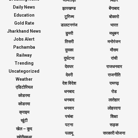
जामताड़ा
बिहार
Daily News
झारखण्ड
बेंगाबाद
Education
टूरिज्म
बोकारो
Gold Rate
डालटनगंज
भारत
Jharkhand News
डुमरी
मधुबन
Jobs Alert
तिसरी
मनोरंजन
Pachamba
दुमका
मौसम
Railway
दुर्घटना
रांची
Trending
देवघर
राजधनवार
Uncategorized
देवरी
राजनीति
Weather
देश विदेश
रामगढ़
एडिटोरियल
धनबाद
रोड
कोडरमा
धनबाद
लातेहार
कोडरमा
धनवार
लोहरदगा
क्राइम
पचंबा
शिक्षा
खूंटी
पटना
सड़क
खेल – कूद
पलामू
सरकारी योजना
खोरीमहुआ