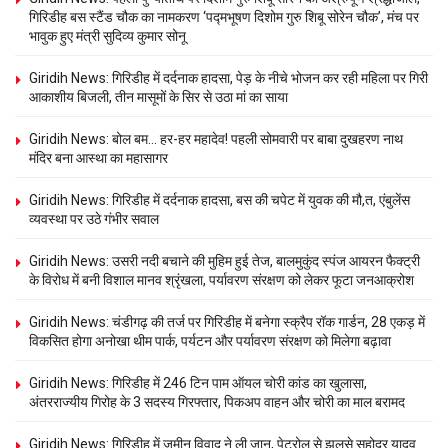
गिरिडीह बस स्टैंड चौक का नामकरण ‘पद्मभूषण दिशोम गुरु शिबू सोरेन चौक’, मंच पर
भावुक हुए मंत्री सुदिव्य कुमार सोनू
Giridih News: गिरिडीह में दर्दनाक हादसा, पेड़ के नीचे भोजन कर रही महिला पर गिरी
आकाशीय बिजली, तीन मासूमों के सिर से उठा मां का साया
Giridih News: बोल बम… हर-हर महादेव! पहली सोमवारी पर बाबा दुखहरण नाथ
मंदिर बना आस्था का महासागर
Giridih News: गिरिडीह में दर्दनाक हादसा, बस की चपेट में युवक की मौ,त, एंबुलेंस
व्यवस्था पर उठे गंभीर सवाल
Giridih News: उसरी नदी बचाने की मुहिम हुई तेज, बालमुकुंद स्पंज आयरन फैक्ट्री
के विरोध में बनी विशाल मानव श्रृंखला, पर्यावरण संरक्षण को लेकर फूटा जनआक्रोश
Giridih News: चंडीगढ़ की तर्ज पर गिरिडीह में बनेगा स्क्रैप रॉक गार्डन, 28 एकड़ में
विकसित होगा अनोखा थीम पार्क, पर्यटन और पर्यावरण संरक्षण को मिलेगा बढ़ावा
Giridih News: गिरिडीह में 246 टिन पाम ऑयल चोरी कांड का खुलासा,
अंतरराज्यीय गिरोह के 3 सदस्य गिरफ्तार, पिकअप वाहन और चोरी का माल बरामद
Giridih News: गिरिडीह में जमीन विवाद ने ली जान, पेट्रोल से झुलसे सहोदर यादव