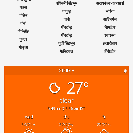
पश्चिमी सिंहभूम
सरायकेला-खरसावाँ
गढ़वा
पाकुड़
सरिया
गांडेय
पानी
साहिबगंज
गांवां
पीरटांड़
सिमडेगा
गिरिडीह
पीरटांड़
स्वास्थ्य
गुमला
पूर्वी सिंहभूम
हज़ारीबाग
गोड्डा
फेस्टिवल
हीरोडीह
GIRIDIH
◉
27°
clear
5:49 am
5:56 pm IST
wed
thu
fri
34/21
32/22
25/20
°C
°C
°C