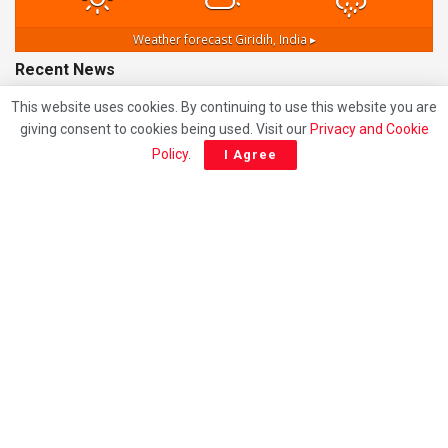
Weather forecast
Giridih, India ▸
Recent News
This website uses cookies. By continuing to use this website you are
Giridih News: JPSC-JSSC कथित पेपर लीक के विरोध में
giving consent to cookies being used. Visit our
Privacy and Cookie
गिरिडीह में आजसू युवा मोर्चा का उग्र प्रदर्शन, मुख्यमंत्री हेमंत सोरेन
Policy
.
I Agree
का पुतला दहन
AUGUST 6, 2026
Giridih Road Accident: चरकी टोंगरी के पास सरिया लदा
ट्रक पलटा, 27 वर्षीय युवक की दर्दनाक मौत; चालक समेत दो गंभीर
घायल
AUGUST 6, 2026
Giridih News: पहली पुण्यतिथि पर दिशोम गुरु शिबू सोरेन को
अश्रुपूर्ण श्रद्धांजलि, गिरिडीह बस स्टैंड चौक का नामकरण
‘पद्मभूषण दिशोम गुरु शिबू सोरेन चौक’, मंच पर भावुक हुए मंत्री
सुदिव्य कुमार सोनू
AUGUST 4, 2026