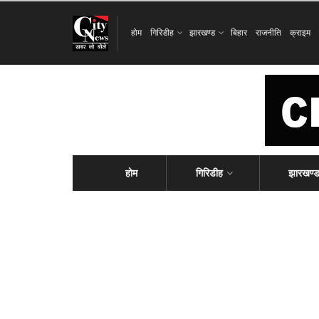
होम
गिरिडीह
झारखण्ड
बिहार
राजनीति
क्राइम
होम
गिरिडीह
झारखण्