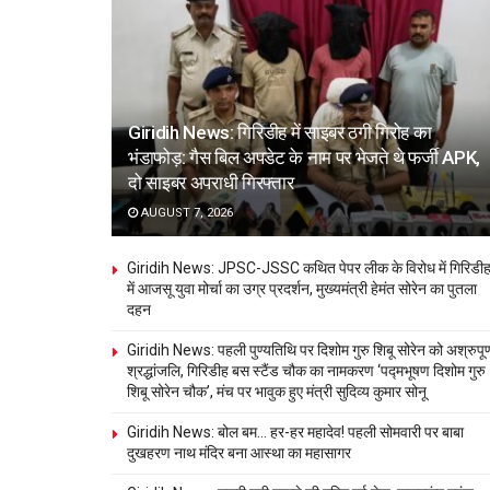
Giridih News: गिरिडीह में साइबर ठगी गिरोह का
भंडाफोड़: गैस बिल अपडेट के नाम पर भेजते थे फर्जी APK,
दो साइबर अपराधी गिरफ्तार
AUGUST 7, 2026
Giridih News: JPSC-JSSC कथित पेपर लीक के विरोध में गिरिडी
में आजसू युवा मोर्चा का उग्र प्रदर्शन, मुख्यमंत्री हेमंत सोरेन का पुतला
दहन
Giridih News: पहली पुण्यतिथि पर दिशोम गुरु शिबू सोरेन को अश्रुपूर्
श्रद्धांजलि, गिरिडीह बस स्टैंड चौक का नामकरण ‘पद्मभूषण दिशोम गुरु
शिबू सोरेन चौक’, मंच पर भावुक हुए मंत्री सुदिव्य कुमार सोनू
Giridih News: बोल बम… हर-हर महादेव! पहली सोमवारी पर बाबा
दुखहरण नाथ मंदिर बना आस्था का महासागर