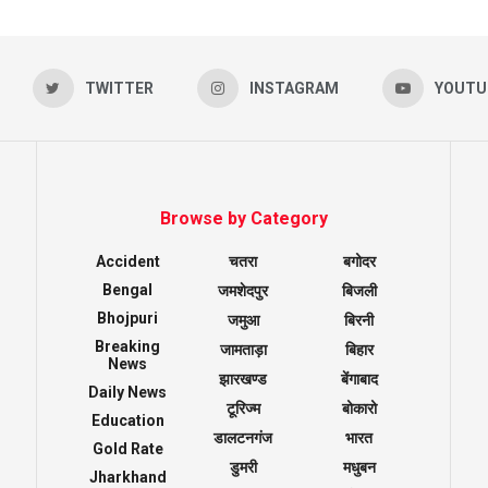
TWITTER
INSTAGRAM
YOUTU
Browse by Category
Accident
चतरा
बगोदर
Bengal
जमशेदपुर
बिजली
Bhojpuri
जमुआ
बिरनी
Breaking
जामताड़ा
बिहार
News
झारखण्ड
बेंगाबाद
Daily News
टूरिज्म
बोकारो
Education
डालटनगंज
भारत
Gold Rate
डुमरी
मधुबन
Jharkhand