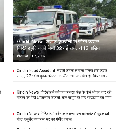
Giridih News: अब हर इमरजेंसी पर फौरन एक्शन!
गिरिडीह पुलिस को मिली 32 नई डायल-112 गाड़ियां
AUGUST 7, 2026
ह
Giridih Road Accident: चरकी टोंगरी के पास सरिया लदा ट्रक
पलटा, 27 वर्षीय युवक की दर्दनाक मौत; चालक समेत दो गंभीर घायल
ण
Giridih News: गिरिडीह में दर्दनाक हादसा, पेड़ के नीचे भोजन कर रही
महिला पर गिरी आकाशीय बिजली, तीन मासूमों के सिर से उठा मां का साया
Giridih News: गिरिडीह में दर्दनाक हादसा, बस की चपेट में युवक की
मौ,त, एंबुलेंस व्यवस्था पर उठे गंभीर सवाल