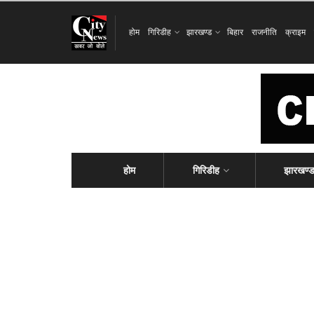
होम
गिरिडीह
झारखण्ड
बिहार
राजनीति
क्राइम
होम
गिरिडीह
झारखण्