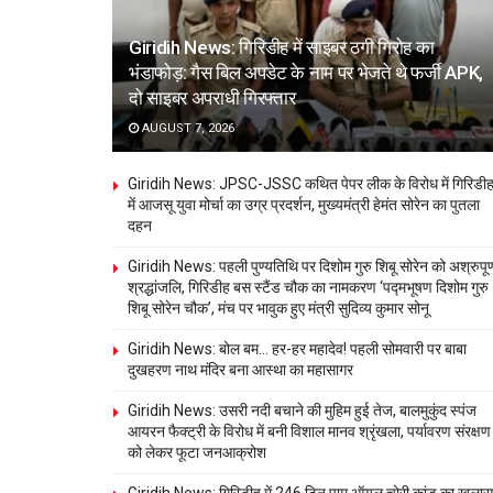
Giridih News: गिरिडीह में साइबर ठगी गिरोह का
भंडाफोड़: गैस बिल अपडेट के नाम पर भेजते थे फर्जी APK,
दो साइबर अपराधी गिरफ्तार
AUGUST 7, 2026
Giridih News: JPSC-JSSC कथित पेपर लीक के विरोध में गिरिडी
में आजसू युवा मोर्चा का उग्र प्रदर्शन, मुख्यमंत्री हेमंत सोरेन का पुतला
दहन
Giridih News: पहली पुण्यतिथि पर दिशोम गुरु शिबू सोरेन को अश्रुपूर्
श्रद्धांजलि, गिरिडीह बस स्टैंड चौक का नामकरण ‘पद्मभूषण दिशोम गुरु
शिबू सोरेन चौक’, मंच पर भावुक हुए मंत्री सुदिव्य कुमार सोनू
Giridih News: बोल बम… हर-हर महादेव! पहली सोमवारी पर बाबा
दुखहरण नाथ मंदिर बना आस्था का महासागर
Giridih News: उसरी नदी बचाने की मुहिम हुई तेज, बालमुकुंद स्पंज
आयरन फैक्ट्री के विरोध में बनी विशाल मानव श्रृंखला, पर्यावरण संरक्षण
को लेकर फूटा जनआक्रोश