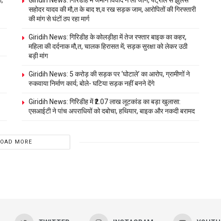
ा,
Giridih News: गिरिडीह में जमीन विवाद ने ली जान, पेट्रोल से झुलसे
सहोदर यादव की मौ,त के बाद श,व रख सड़क जाम, आरोपितों की गिरफ्तारी
की मांग से घंटों ठप रहा मार्ग
Giridih News: गिरिडीह के कोलड़ीहा में तेज रफ्तार बाइक का कहर,
महिला की दर्दनाक मौ,त, चालक हिरासत में; सड़क सुरक्षा को लेकर उठी
बड़ी मांग
Giridih News: 5 करोड़ की सड़क पर ‘घोटाले’ का आरोप, ग्रामीणों ने
रुकवाया निर्माण कार्य; बोले- घटिया सड़क नहीं बनने देंगे
Giridih News: गिरिडीह में ₹2.07 लाख लूटकांड का बड़ा खुलासा:
एसआईटी ने पांच अपराधियों को दबोचा, हथियार, बाइक और नकदी बरामद
LOAD MORE