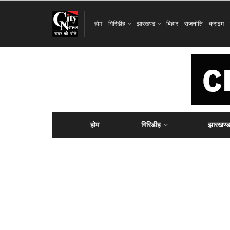
होम
गिरिडीह
झारखण्ड
बिहार
राजनीति
क्राइम
होम
गिरिडीह
झारखण्