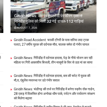
Giridih News: अब हर इमरजेंसी पर फौरन एक्शन!
गिरिडीह पुलिस को मिली 32 नई डायल-112 गाड़ियां
AUGUST 7, 2026
ह
Giridih Road Accident: चरकी टोंगरी के पास सरिया लदा ट्रक
पलटा, 27 वर्षीय युवक की दर्दनाक मौत; चालक समेत दो गंभीर घायल
ण
Giridih News: गिरिडीह में दर्दनाक हादसा, पेड़ के नीचे भोजन कर रही
महिला पर गिरी आकाशीय बिजली, तीन मासूमों के सिर से उठा मां का साया
Giridih News: गिरिडीह में दर्दनाक हादसा, बस की चपेट में युवक की
मौ,त, एंबुलेंस व्यवस्था पर उठे गंभीर सवाल
Giridih News: चंडीगढ़ की तर्ज पर गिरिडीह में बनेगा स्क्रैप रॉक गार्डन,
28 एकड़ में विकसित होगा अनोखा थीम पार्क, पर्यटन और पर्यावरण संरक्षण
को मिलेगा बढ़ावा