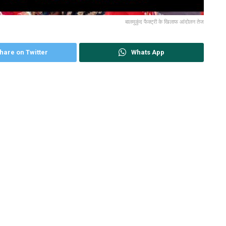
बालमुकुंद फैक्ट्री के खिलाफ आंदोलन तेज
hare on Twitter
Whats App