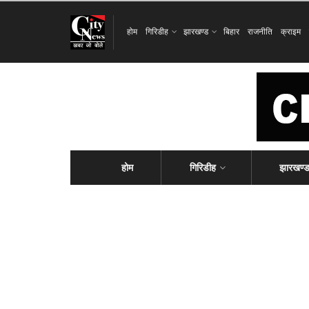
होम
गिरिडीह
झारखण्ड
बिहार
राजनीति
क्राइम
होम
गिरिडीह
झारखण्