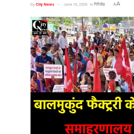
A
by
City News
June 16, 2026
in
गिरिडीह
A