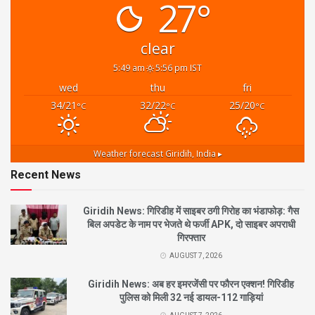
27°
clear
5:49 am
5:56 pm IST
wed
thu
fri
34/21
32/22
25/20
°C
°C
°C
Weather forecast
Giridih, India ▸
Recent News
Giridih News: गिरिडीह में साइबर ठगी गिरोह का भंडाफोड़: गैस
बिल अपडेट के नाम पर भेजते थे फर्जी APK, दो साइबर अपराधी
गिरफ्तार
AUGUST 7, 2026
Giridih News: अब हर इमरजेंसी पर फौरन एक्शन! गिरिडीह
पुलिस को मिली 32 नई डायल-112 गाड़ियां