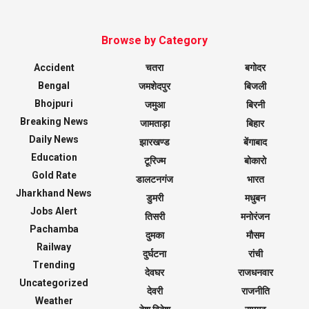
Browse by Category
Accident
चतरा
बगोदर
Bengal
जमशेदपुर
बिजली
Bhojpuri
जमुआ
बिरनी
Breaking News
जामताड़ा
बिहार
Daily News
झारखण्ड
बेंगाबाद
Education
टूरिज्म
बोकारो
Gold Rate
डालटनगंज
भारत
Jharkhand News
डुमरी
मधुबन
Jobs Alert
तिसरी
मनोरंजन
Pachamba
दुमका
मौसम
Railway
दुर्घटना
रांची
Trending
देवघर
राजधनवार
Uncategorized
देवरी
राजनीति
Weather