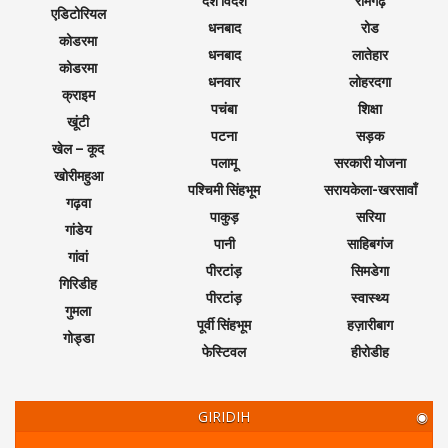
देश विदेश
रामगढ़
एडिटोरियल
धनबाद
रोड
कोडरमा
धनबाद
लातेहार
कोडरमा
धनवार
लोहरदगा
क्राइम
पचंबा
शिक्षा
खूंटी
पटना
सड़क
खेल – कूद
पलामू
सरकारी योजना
खोरीमहुआ
पश्चिमी सिंहभूम
सरायकेला-खरसावाँ
गढ़वा
पाकुड़
सरिया
गांडेय
पानी
साहिबगंज
गांवां
पीरटांड़
सिमडेगा
गिरिडीह
पीरटांड़
स्वास्थ्य
गुमला
पूर्वी सिंहभूम
हज़ारीबाग
गोड्डा
फेस्टिवल
हीरोडीह
GIRIDIH
◉