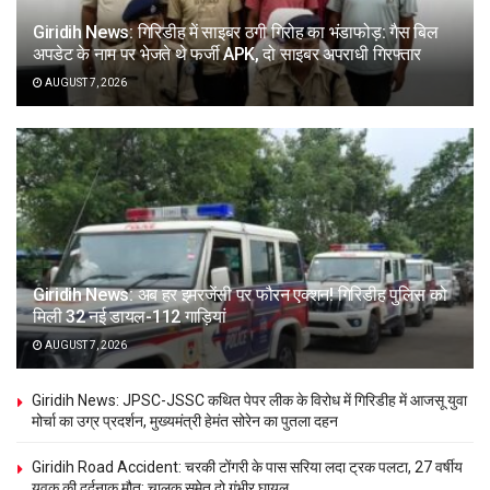
Giridih News: गिरिडीह में साइबर ठगी गिरोह का भंडाफोड़: गैस बिल
अपडेट के नाम पर भेजते थे फर्जी APK, दो साइबर अपराधी गिरफ्तार
AUGUST 7, 2026
Giridih News: अब हर इमरजेंसी पर फौरन एक्शन! गिरिडीह पुलिस को
मिली 32 नई डायल-112 गाड़ियां
AUGUST 7, 2026
Giridih News: JPSC-JSSC कथित पेपर लीक के विरोध में गिरिडीह में आजसू युवा
मोर्चा का उग्र प्रदर्शन, मुख्यमंत्री हेमंत सोरेन का पुतला दहन
Giridih Road Accident: चरकी टोंगरी के पास सरिया लदा ट्रक पलटा, 27 वर्षीय
युवक की दर्दनाक मौत; चालक समेत दो गंभीर घायल