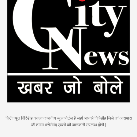
सिटी न्यूज़ गिरिडीह का एक स्थानीय न्यूज़ पोर्टल है जहाँ आपको गिरिडीह जिले एवं आसपास
की तमाम भरोसेमंद ख़बरों की जानकारी उपलब्ध होगी |