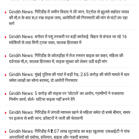
Giridih News: गिरिडीह में जमीन विवाद ने ली जान, पेट्रोल से झुलसे सहोदर यादव
की मौ,त के बाद श,व रख सड़क जाम, आरोपितों की गिरफ्तारी की मांग से घंटों ठप रहा
मार्ग
Giridih News: बगोदर में पशु तस्करी पर बड़ी कार्रवाई: बिहार से बंगाल जा रहे 16
मवेशियों से लदा मिनी ट्रक जब्त, चालक हिरासत में
Giridih News: गिरिडीह के कोलड़ीहा में तेज रफ्तार बाइक का कहर, महिला की
दर्दनाक मौ,त, चालक हिरासत में; सड़क सुरक्षा को लेकर उठी बड़ी मांग
Giridih News: मुंबई पुलिस की गावां में बड़ी रेड, 2.65 करोड़ की चोरी मामले में थार
समेत लाखों का सोना बरामद, दो आरोपी गिरफ्तार
Giridih News: 5 करोड़ की सड़क पर ‘घोटाले’ का आरोप, ग्रामीणों ने रुकवाया
निर्माण कार्य; बोले- घटिया सड़क नहीं बनने देंगे
Giridih News: गिरिडीह में जंगली मशरूम खाने से महिला समेत दो बच्चे बीमार, समय
पर इलाज से बची जान; डॉक्टरों ने जारी की चेतावनी
Giridih News: गिरिडीह में ₹2.07 लाख लूटकांड का बड़ा खुलासा: एसआईटी ने पांच
अपराधियों को दबोचा, हथियार, बाइक और नकदी बरामद