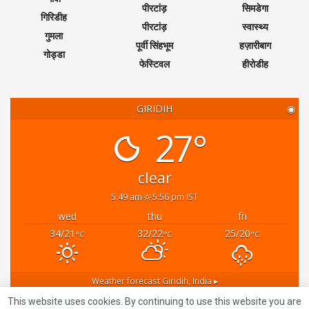
पीरटांड़
सिमडेगा
गिरिडीह
पीरटांड़
स्वास्थ्य
गुमला
पूर्वी सिंहभूम
हज़ारीबाग
गोड्डा
फेस्टिवल
हीरोडीह
GIRIDIH
◉
27°
clear
5:49 am
5:56 pm IST
wed
thu
fri
34/21
32/22
25/20
°C
°C
°C
Weather forecast
Giridih, India ▸
Recent News
This website uses cookies. By continuing to use this website you are