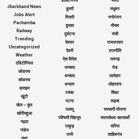
डालटनगंज
भारत
Jharkhand News
डुमरी
मधुबन
Jobs Alert
तिसरी
मनोरंजन
Pachamba
दुमका
मौसम
Railway
दुर्घटना
रांची
Trending
देवघर
राजधनवार
Uncategorized
देवरी
राजनीति
Weather
देश विदेश
रामगढ़
एडिटोरियल
धनबाद
रोड
कोडरमा
धनबाद
लातेहार
कोडरमा
धनवार
लोहरदगा
क्राइम
पचंबा
शिक्षा
खूंटी
पटना
सड़क
खेल – कूद
पलामू
सरकारी योजना
खोरीमहुआ
पश्चिमी सिंहभूम
सरायकेला-खरसावाँ
गढ़वा
पाकुड़
सरिया
गांडेय
पानी
साहिबगंज
गांवां