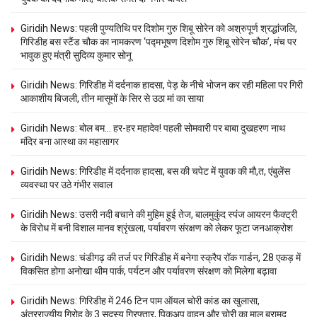
Giridih News: पहली पुण्यतिथि पर दिशोम गुरु शिबू सोरेन को अश्रुपूर्ण श्रद्धांजलि,
गिरिडीह बस स्टैंड चौक का नामकरण ‘पद्मभूषण दिशोम गुरु शिबू सोरेन चौक’, मंच पर
भावुक हुए मंत्री सुदिव्य कुमार सोनू
Giridih News: गिरिडीह में दर्दनाक हादसा, पेड़ के नीचे भोजन कर रही महिला पर गिरी
आकाशीय बिजली, तीन मासूमों के सिर से उठा मां का साया
Giridih News: बोल बम… हर-हर महादेव! पहली सोमवारी पर बाबा दुखहरण नाथ
मंदिर बना आस्था का महासागर
Giridih News: गिरिडीह में दर्दनाक हादसा, बस की चपेट में युवक की मौ,त, एंबुलेंस
व्यवस्था पर उठे गंभीर सवाल
Giridih News: उसरी नदी बचाने की मुहिम हुई तेज, बालमुकुंद स्पंज आयरन फैक्ट्री
के विरोध में बनी विशाल मानव श्रृंखला, पर्यावरण संरक्षण को लेकर फूटा जनआक्रोश
Giridih News: चंडीगढ़ की तर्ज पर गिरिडीह में बनेगा स्क्रैप रॉक गार्डन, 28 एकड़ में
विकसित होगा अनोखा थीम पार्क, पर्यटन और पर्यावरण संरक्षण को मिलेगा बढ़ावा
Giridih News: गिरिडीह में 246 टिन पाम ऑयल चोरी कांड का खुलासा,
अंतरराज्यीय गिरोह के 3 सदस्य गिरफ्तार, पिकअप वाहन और चोरी का माल बरामद