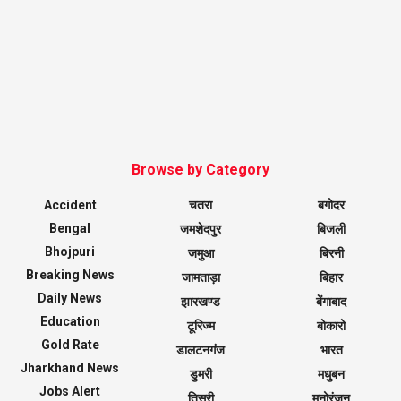
Browse by Category
Accident
चतरा
बगोदर
Bengal
जमशेदपुर
बिजली
Bhojpuri
जमुआ
बिरनी
Breaking News
जामताड़ा
बिहार
Daily News
झारखण्ड
बेंगाबाद
Education
टूरिज्म
बोकारो
Gold Rate
डालटनगंज
भारत
Jharkhand News
डुमरी
मधुबन
Jobs Alert
तिसरी
मनोरंजन