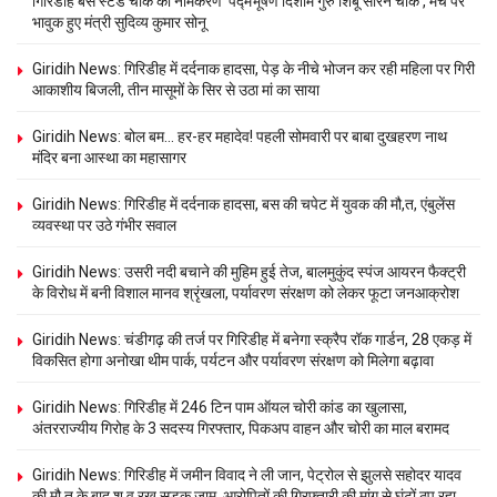
गिरिडीह बस स्टैंड चौक का नामकरण ‘पद्मभूषण दिशोम गुरु शिबू सोरेन चौक’, मंच पर
भावुक हुए मंत्री सुदिव्य कुमार सोनू
Giridih News: गिरिडीह में दर्दनाक हादसा, पेड़ के नीचे भोजन कर रही महिला पर गिरी
आकाशीय बिजली, तीन मासूमों के सिर से उठा मां का साया
Giridih News: बोल बम… हर-हर महादेव! पहली सोमवारी पर बाबा दुखहरण नाथ
मंदिर बना आस्था का महासागर
Giridih News: गिरिडीह में दर्दनाक हादसा, बस की चपेट में युवक की मौ,त, एंबुलेंस
व्यवस्था पर उठे गंभीर सवाल
Giridih News: उसरी नदी बचाने की मुहिम हुई तेज, बालमुकुंद स्पंज आयरन फैक्ट्री
के विरोध में बनी विशाल मानव श्रृंखला, पर्यावरण संरक्षण को लेकर फूटा जनआक्रोश
Giridih News: चंडीगढ़ की तर्ज पर गिरिडीह में बनेगा स्क्रैप रॉक गार्डन, 28 एकड़ में
विकसित होगा अनोखा थीम पार्क, पर्यटन और पर्यावरण संरक्षण को मिलेगा बढ़ावा
Giridih News: गिरिडीह में 246 टिन पाम ऑयल चोरी कांड का खुलासा,
अंतरराज्यीय गिरोह के 3 सदस्य गिरफ्तार, पिकअप वाहन और चोरी का माल बरामद
Giridih News: गिरिडीह में जमीन विवाद ने ली जान, पेट्रोल से झुलसे सहोदर यादव
की मौ,त के बाद श,व रख सड़क जाम, आरोपितों की गिरफ्तारी की मांग से घंटों ठप रहा