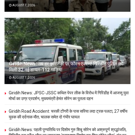
AUGUST 7, 2026
Giridih News: अब हर इमरजेंसी पर फौरन एक्शन! गिरिडीह पुलिस को
मिली 32 नई डायल-112 गाड़ियां
AUGUST 7, 2026
Giridih News: JPSC-JSSC कथित पेपर लीक के विरोध में गिरिडीह में आजसू युवा
मोर्चा का उग्र प्रदर्शन, मुख्यमंत्री हेमंत सोरेन का पुतला दहन
Giridih Road Accident: चरकी टोंगरी के पास सरिया लदा ट्रक पलटा, 27 वर्षीय
युवक की दर्दनाक मौत; चालक समेत दो गंभीर घायल
Giridih News: पहली पुण्यतिथि पर दिशोम गुरु शिबू सोरेन को अश्रुपूर्ण श्रद्धांजलि,