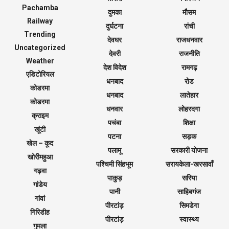
Pachamba
दुमका
मौसम
Railway
दुर्घटना
रांची
Trending
देवघर
राजधनवार
Uncategorized
देवरी
राजनीति
Weather
देश विदेश
रामगढ़
एडिटोरियल
धनबाद
रोड
कोडरमा
धनबाद
लातेहार
कोडरमा
धनवार
लोहरदगा
क्राइम
पचंबा
शिक्षा
खूंटी
पटना
सड़क
खेल – कूद
पलामू
सरकारी योजना
खोरीमहुआ
पश्चिमी सिंहभूम
सरायकेला-खरसावाँ
गढ़वा
पाकुड़
सरिया
गांडेय
पानी
साहिबगंज
गांवां
पीरटांड़
सिमडेगा
गिरिडीह
पीरटांड़
स्वास्थ्य
गुमला