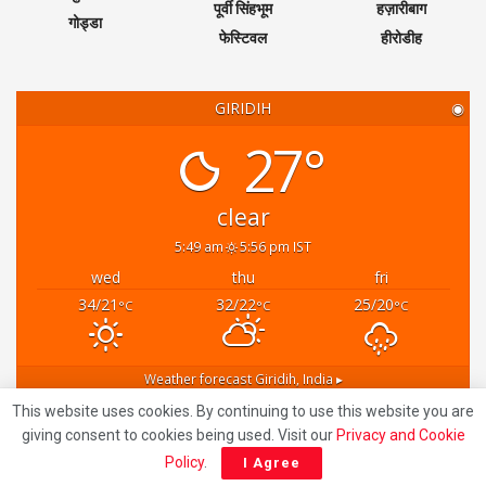
पूर्वी सिंहभूम
हज़ारीबाग
गोड्डा
फेस्टिवल
हीरोडीह
GIRIDIH
◉
27°
clear
5:49 am
5:56 pm IST
wed
thu
fri
34/21
32/22
25/20
°C
°C
°C
Weather forecast
Giridih, India ▸
Recent News
This website uses cookies. By continuing to use this website you are
giving consent to cookies being used. Visit our
Privacy and Cookie
Policy
.
I Agree
Giridih News: गिरिडीह में साइबर ठगी गिरोह का भंडाफोड़: गैस