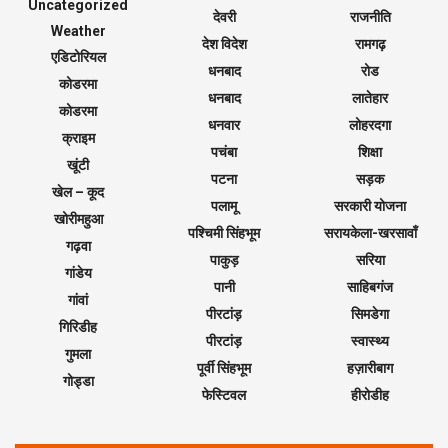
Uncategorized
देवरी
राजनीति
Weather
देश विदेश
रामगढ़
एडिटोरियल
धनबाद
रोड
कोडरमा
धनबाद
लातेहार
कोडरमा
धनवार
लोहरदगा
क्राइम
पचंबा
शिक्षा
खूंटी
पटना
सड़क
खेल – कूद
पलामू
सरकारी योजना
खोरीमहुआ
पश्चिमी सिंहभूम
सरायकेला-खरसावाँ
गढ़वा
पाकुड़
सरिया
गांडेय
पानी
साहिबगंज
गांवां
पीरटांड़
सिमडेगा
गिरिडीह
पीरटांड़
स्वास्थ्य
गुमला
पूर्वी सिंहभूम
हज़ारीबाग
गोड्डा
फेस्टिवल
हीरोडीह