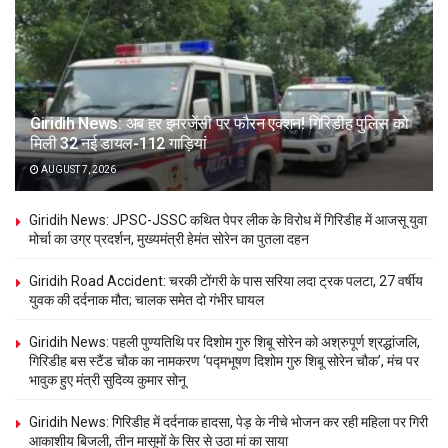
Giridih News: अब हर इमरजेंसी पर फौरन एक्शन! गिरिडीह पुलिस को
मिली 32 नई डायल-112 गाड़ियां
AUGUST 7, 2026
Giridih News: JPSC-JSSC कथित पेपर लीक के विरोध में गिरिडीह में आजसू युवा
मोर्चा का उग्र प्रदर्शन, मुख्यमंत्री हेमंत सोरेन का पुतला दहन
Giridih Road Accident: चरकी टोंगरी के पास सरिया लदा ट्रक पलटा, 27 वर्षीय
युवक की दर्दनाक मौत; चालक समेत दो गंभीर घायल
Giridih News: पहली पुण्यतिथि पर दिशोम गुरु शिबू सोरेन को अश्रुपूर्ण श्रद्धांजलि,
गिरिडीह बस स्टैंड चौक का नामकरण ‘पद्मभूषण दिशोम गुरु शिबू सोरेन चौक’, मंच पर
भावुक हुए मंत्री सुदिव्य कुमार सोनू
Giridih News: गिरिडीह में दर्दनाक हादसा, पेड़ के नीचे भोजन कर रही महिला पर गिरी
आकाशीय बिजली, तीन मासूमों के सिर से उठा मां का साया