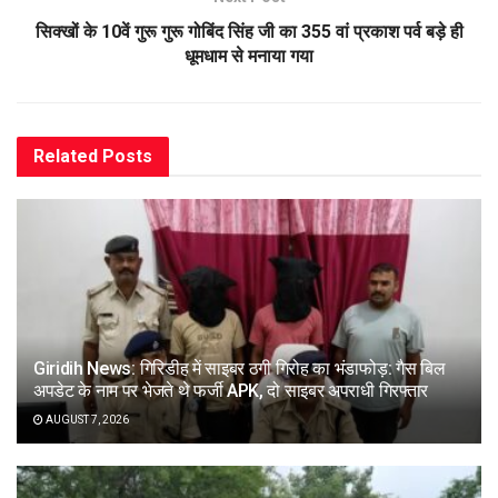
सिक्खों के 10वें गुरू गुरू गोबिंद सिंह जी का 355 वां प्रकाश पर्व बड़े ही
धूमधाम से मनाया गया
Related
Posts
Giridih News: गिरिडीह में साइबर ठगी गिरोह का भंडाफोड़: गैस बिल
अपडेट के नाम पर भेजते थे फर्जी APK, दो साइबर अपराधी गिरफ्तार
AUGUST 7, 2026