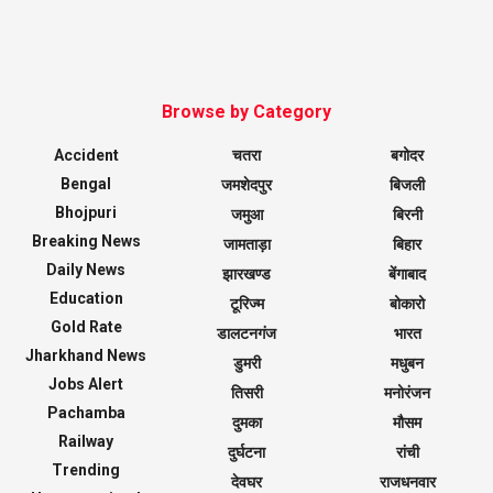
Browse by Category
Accident
चतरा
बगोदर
Bengal
जमशेदपुर
बिजली
Bhojpuri
जमुआ
बिरनी
Breaking News
जामताड़ा
बिहार
Daily News
झारखण्ड
बेंगाबाद
Education
टूरिज्म
बोकारो
Gold Rate
डालटनगंज
भारत
Jharkhand News
डुमरी
मधुबन
Jobs Alert
तिसरी
मनोरंजन
Pachamba
दुमका
मौसम
Railway
दुर्घटना
रांची
Trending
देवघर
राजधनवार