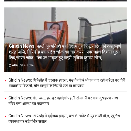
Giridih News: पहली पुण्यतिथि पर दिशोम गुरु शिबू सोरेन को अश्रुपूर्ण
श्रद्धांजलि, गिरिडीह बस स्टैंड चौक का नामकरण ‘पद्मभूषण दिशोम गुरु
शिबू सोरेन चौक’, मंच पर भावुक हुए मंत्री सुदिव्य कुमार सोनू
AUGUST 4, 2026
Giridih News: गिरिडीह में दर्दनाक हादसा, पेड़ के नीचे भोजन कर रही महिला पर गिरी
आकाशीय बिजली, तीन मासूमों के सिर से उठा मां का साया
Giridih News: बोल बम… हर-हर महादेव! पहली सोमवारी पर बाबा दुखहरण नाथ
मंदिर बना आस्था का महासागर
Giridih News: गिरिडीह में दर्दनाक हादसा, बस की चपेट में युवक की मौ,त, एंबुलेंस
व्यवस्था पर उठे गंभीर सवाल