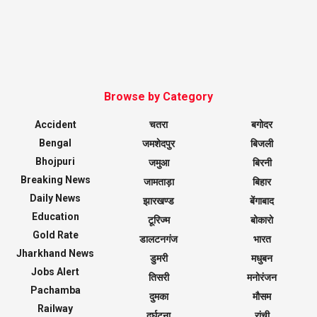
Browse by Category
Accident
चतरा
बगोदर
Bengal
जमशेदपुर
बिजली
Bhojpuri
जमुआ
बिरनी
Breaking News
जामताड़ा
बिहार
Daily News
झारखण्ड
बेंगाबाद
Education
टूरिज्म
बोकारो
Gold Rate
डालटनगंज
भारत
Jharkhand News
डुमरी
मधुबन
Jobs Alert
तिसरी
मनोरंजन
Pachamba
दुमका
मौसम
Railway
दुर्घटना
रांची