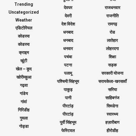
Trending
देवघर
राजधनवार
Uncategorized
देवरी
राजनीति
Weather
देश विदेश
रामगढ़
एडिटोरियल
धनबाद
रोड
कोडरमा
धनबाद
लातेहार
कोडरमा
धनवार
लोहरदगा
क्राइम
पचंबा
शिक्षा
खूंटी
पटना
सड़क
खेल – कूद
पलामू
सरकारी योजना
खोरीमहुआ
पश्चिमी सिंहभूम
सरायकेला-खरसावाँ
गढ़वा
पाकुड़
सरिया
गांडेय
पानी
साहिबगंज
गांवां
पीरटांड़
सिमडेगा
गिरिडीह
पीरटांड़
स्वास्थ्य
गुमला
पूर्वी सिंहभूम
हज़ारीबाग
गोड्डा
फेस्टिवल
हीरोडीह