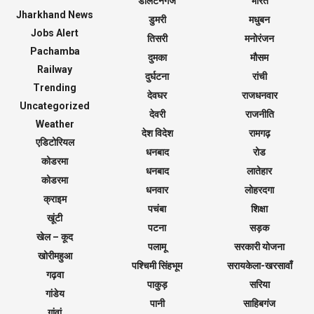
डालटनगंज
भारत
Jharkhand News
डुमरी
मधुबन
Jobs Alert
तिसरी
मनोरंजन
Pachamba
दुमका
मौसम
Railway
दुर्घटना
रांची
Trending
देवघर
राजधनवार
Uncategorized
देवरी
राजनीति
Weather
देश विदेश
रामगढ़
एडिटोरियल
धनबाद
रोड
कोडरमा
धनबाद
लातेहार
कोडरमा
धनवार
लोहरदगा
क्राइम
पचंबा
शिक्षा
खूंटी
पटना
सड़क
खेल – कूद
पलामू
सरकारी योजना
खोरीमहुआ
पश्चिमी सिंहभूम
सरायकेला-खरसावाँ
गढ़वा
पाकुड़
सरिया
गांडेय
पानी
साहिबगंज
गांवां