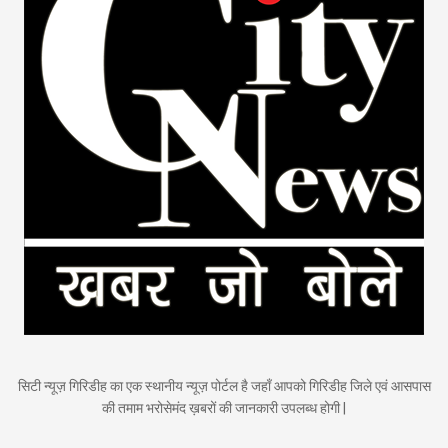
सिटी न्यूज़ गिरिडीह का एक स्थानीय न्यूज़ पोर्टल है जहाँ आपको गिरिडीह जिले एवं आसपास
की तमाम भरोसेमंद ख़बरों की जानकारी उपलब्ध होगी |