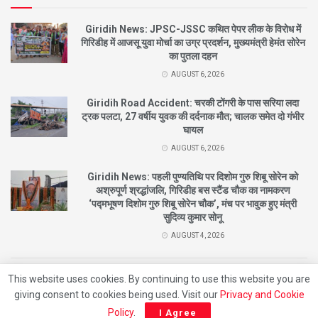
Giridih News: JPSC-JSSC कथित पेपर लीक के विरोध में
गिरिडीह में आजसू युवा मोर्चा का उग्र प्रदर्शन, मुख्यमंत्री हेमंत सोरेन
का पुतला दहन
AUGUST 6, 2026
Giridih Road Accident: चरकी टोंगरी के पास सरिया लदा
ट्रक पलटा, 27 वर्षीय युवक की दर्दनाक मौत; चालक समेत दो गंभीर
घायल
AUGUST 6, 2026
Giridih News: पहली पुण्यतिथि पर दिशोम गुरु शिबू सोरेन को
अश्रुपूर्ण श्रद्धांजलि, गिरिडीह बस स्टैंड चौक का नामकरण
‘पद्मभूषण दिशोम गुरु शिबू सोरेन चौक’, मंच पर भावुक हुए मंत्री
सुदिव्य कुमार सोनू
AUGUST 4, 2026
This website uses cookies. By continuing to use this website you are
© 2021
City News Giridih |
Designed By
Nishant
Developed By
Beat Of Life
giving consent to cookies being used. Visit our
Privacy and Cookie
Entertainment
Policy
.
I Agree