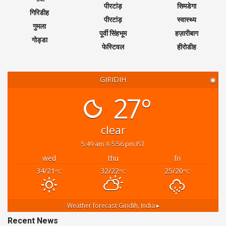
पीरटांड़
सिमडेगा
गिरिडीह
पीरटांड़
स्वास्थ्य
गुमला
पूर्वी सिंहभूम
हज़ारीबाग
गोड्डा
फेस्टिवल
हीरोडीह
GIRIDIH
◉
27°
clear
5:49 am
5:56 pm IST
wed
thu
fri
34/21
32/22
25/20
°C
°C
°C
Weather forecast
Giridih, India ▸
Recent News