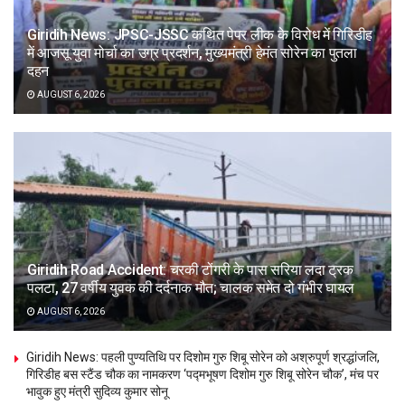
Giridih News: JPSC-JSSC कथित पेपर लीक के विरोध में गिरिडीह
में आजसू युवा मोर्चा का उग्र प्रदर्शन, मुख्यमंत्री हेमंत सोरेन का पुतला
दहन
AUGUST 6, 2026
Giridih Road Accident: चरकी टोंगरी के पास सरिया लदा ट्रक
पलटा, 27 वर्षीय युवक की दर्दनाक मौत; चालक समेत दो गंभीर घायल
AUGUST 6, 2026
Giridih News: पहली पुण्यतिथि पर दिशोम गुरु शिबू सोरेन को अश्रुपूर्ण श्रद्धांजलि,
गिरिडीह बस स्टैंड चौक का नामकरण ‘पद्मभूषण दिशोम गुरु शिबू सोरेन चौक’, मंच पर
भावुक हुए मंत्री सुदिव्य कुमार सोनू