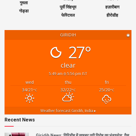
गुमला
पूर्वी सिंहभूम
हज़ारीबाग
गोड्डा
फेस्टिवल
हीरोडीह
GIRIDIH
◉
27°
clear
5:49 am
5:56 pm IST
wed
thu
fri
34/21
32/22
25/20
°C
°C
°C
Weather forecast
Giridih, India ▸
Recent News
Giridih News: गिरिडीह में साइबर ठगी गिरोह का भंडाफोड़: गैस