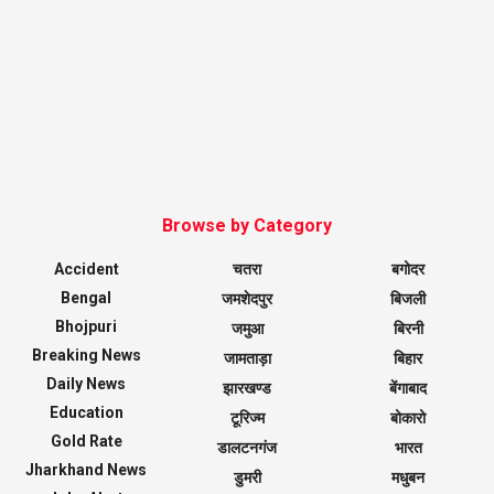
Browse by Category
Accident
चतरा
बगोदर
Bengal
जमशेदपुर
बिजली
Bhojpuri
जमुआ
बिरनी
Breaking News
जामताड़ा
बिहार
Daily News
झारखण्ड
बेंगाबाद
Education
टूरिज्म
बोकारो
Gold Rate
डालटनगंज
भारत
Jharkhand News
डुमरी
मधुबन