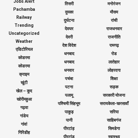
Jobs Alert
तिसरी
मनोरंजन
Pachamba
दुमका
मौसम
Railway
दुर्घटना
रांची
Trending
देवघर
राजधनवार
Uncategorized
देवरी
राजनीति
Weather
देश विदेश
रामगढ़
एडिटोरियल
धनबाद
रोड
कोडरमा
धनबाद
लातेहार
कोडरमा
धनवार
लोहरदगा
क्राइम
पचंबा
शिक्षा
खूंटी
पटना
सड़क
खेल – कूद
पलामू
सरकारी योजना
खोरीमहुआ
पश्चिमी सिंहभूम
सरायकेला-खरसावाँ
गढ़वा
पाकुड़
सरिया
गांडेय
पानी
साहिबगंज
गांवां
पीरटांड़
सिमडेगा
गिरिडीह
पीरटांड़
स्वास्थ्य