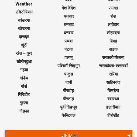
Weather
देश विदेश
रामगढ़
एडिटोरियल
धनबाद
रोड
कोडरमा
धनबाद
लातेहार
कोडरमा
धनवार
लोहरदगा
क्राइम
पचंबा
शिक्षा
खूंटी
पटना
सड़क
खेल – कूद
पलामू
सरकारी योजना
खोरीमहुआ
पश्चिमी सिंहभूम
सरायकेला-खरसावाँ
गढ़वा
पाकुड़
सरिया
गांडेय
पानी
साहिबगंज
गांवां
पीरटांड़
सिमडेगा
गिरिडीह
पीरटांड़
स्वास्थ्य
गुमला
पूर्वी सिंहभूम
हज़ारीबाग
गोड्डा
फेस्टिवल
हीरोडीह
GIRIDIH
◉