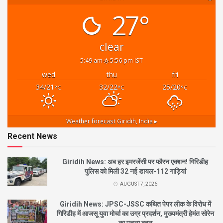
27°
clear
5:49 am
5:56 pm IST
wed
thu
fri
34/21
32/22
25/20
°C
°C
°C
Weather forecast
Giridih, India ▸
Recent News
Giridih News: अब हर इमरजेंसी पर फौरन एक्शन! गिरिडीह
पुलिस को मिली 32 नई डायल-112 गाड़ियां
AUGUST 7, 2026
Giridih News: JPSC-JSSC कथित पेपर लीक के विरोध में
गिरिडीह में आजसू युवा मोर्चा का उग्र प्रदर्शन, मुख्यमंत्री हेमंत सोरेन
का पुतला दहन