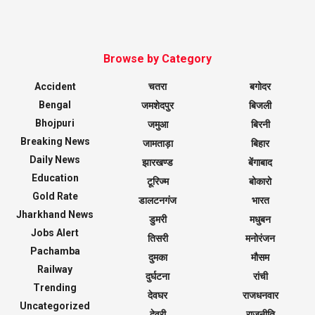
Browse by Category
Accident
चतरा
बगोदर
Bengal
जमशेदपुर
बिजली
Bhojpuri
जमुआ
बिरनी
Breaking News
जामताड़ा
बिहार
Daily News
झारखण्ड
बेंगाबाद
Education
टूरिज्म
बोकारो
Gold Rate
डालटनगंज
भारत
Jharkhand News
डुमरी
मधुबन
Jobs Alert
तिसरी
मनोरंजन
Pachamba
दुमका
मौसम
Railway
दुर्घटना
रांची
Trending
देवघर
राजधनवार
Uncategorized
देवरी
राजनीति