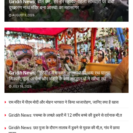
Giridih News: बोल बम… हर-हर महादेव! पहली सोमवारी पर बाबा
दुखहरण नाथ मंदिर बना आस्था का महासागर
AUGUST 3, 2026
Giridih News: गिरिडीह में भगवान जगन्नाथ की भव्य रथ यात्रा
निकली, पूजा-अर्चना और भंडारे के बाद श्रद्धालुओं ने खींचा रथ
JULY 16, 2026
राम मंदिर में पीएम मोदी और मोहन भागवत ने किया ध्वजारोहण, जानिए क्या है खास
Giridih News: पचम्बा के लच्छो अहरी में 12 वर्षीय बच्चे की डूबने से दर्दनाक मौ;त
Giridih News: छठ पूजा के दौरान तालाब में डूबने से युवक की मौ,त, गांव में छाया