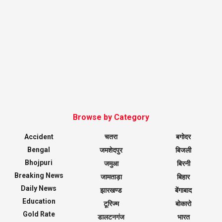
Browse by Category
Accident
चतरा
बगोदर
Bengal
जमशेदपुर
बिजली
Bhojpuri
जमुआ
बिरनी
Breaking News
जामताड़ा
बिहार
Daily News
झारखण्ड
बेंगाबाद
Education
टूरिज्म
बोकारो
Gold Rate
डालटनगंज
भारत