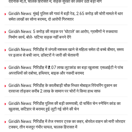
दर्दनाक मौ,त, चालक हिरासत में; सड़क सुरक्षा को लेकर उठी बड़ी मांग
Giridih News: मुंबई पुलिस की गावां में बड़ी रेड, 2.65 करोड़ की चोरी मामले में थार
समेत लाखों का सोना बरामद, दो आरोपी गिरफ्तार
Giridih News: 5 करोड़ की सड़क पर ‘घोटाले’ का आरोप, ग्रामीणों ने रुकवाया
निर्माण कार्य; बोले- घटिया सड़क नहीं बनने देंगे
Giridih News: गिरिडीह में जंगली मशरूम खाने से महिला समेत दो बच्चे बीमार, समय
पर इलाज से बची जान; डॉक्टरों ने जारी की चेतावनी
Giridih News: गिरिडीह में ₹2.07 लाख लूटकांड का बड़ा खुलासा: एसआईटी ने पांच
अपराधियों को दबोचा, हथियार, बाइक और नकदी बरामद
Giridih News: गिरिडीह के कालीबाड़ी चौक स्थित मोबाइल रिपेयरिंग दुकान का
दरवाजा तोड़कर करीब 2 लाख के सामान पर चोरों ने किया हाथ साफ
Giridih News: गिरिडीह पुलिस की बड़ी कामयाबी, दो चर्चित चेन स्नैचिंग कांड का
खुलासा, कटिहार से बरामद हुई लूटी गई सोने की चेन
Giridih News: गिरिडीह में तेज रफ्तार ट्रक का कहर, बोरवेल वाहन को मारी जोरदार
टक्कर, तीन मजदूर गंभीर घायल, चालक हिरासत में