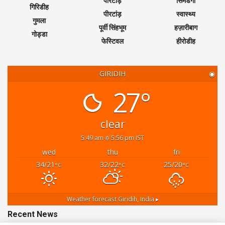
पीरटांड़
सिमडेगा
गिरिडीह
पीरटांड़
स्वास्थ्य
गुमला
पूर्वी सिंहभूम
हज़ारीबाग
गोड्डा
फेस्टिवल
हीरोडीह
GIRIDIH
◉
27°
clear
5:49 am
5:56 pm IST
wed
thu
fri
34/21
32/22
25/20
°C
°C
°C
Weather forecast
Giridih, India ▸
Recent News