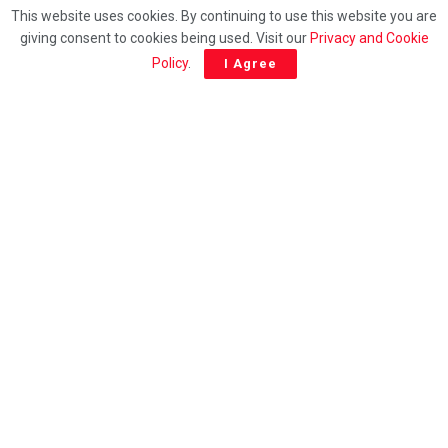
This website uses cookies. By continuing to use this website you are
Giridih Road Accident: चरकी टोंगरी के पास सरिया लदा
giving consent to cookies being used. Visit our
Privacy and Cookie
ट्रक पलटा, 27 वर्षीय युवक की दर्दनाक मौत; चालक समेत दो गंभीर
Policy
.
I Agree
घायल
AUGUST 6, 2026
Giridih News: पहली पुण्यतिथि पर दिशोम गुरु शिबू सोरेन को
अश्रुपूर्ण श्रद्धांजलि, गिरिडीह बस स्टैंड चौक का नामकरण
‘पद्मभूषण दिशोम गुरु शिबू सोरेन चौक’, मंच पर भावुक हुए मंत्री
सुदिव्य कुमार सोनू
AUGUST 4, 2026
Giridih News: गिरिडीह में दर्दनाक हादसा, पेड़ के नीचे भोजन कर
रही महिला पर गिरी आकाशीय बिजली, तीन मासूमों के सिर से उठा मां का
साया
AUGUST 4, 2026
© 2021
City News Giridih |
Designed By
Nishant
Developed By
Beat Of Life
Entertainment