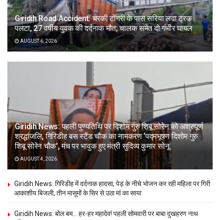
Giridih Road Accident: चरकी टोंगरी के पास सरिया लदा ट्रक
पलटा, 27 वर्षीय युवक की दर्दनाक मौत; चालक समेत दो गंभीर घायल
AUGUST 6, 2026
Giridih News: पहली पुण्यतिथि पर दिशोम गुरु शिबू सोरेन को अश्रुपूर्ण
श्रद्धांजलि, गिरिडीह बस स्टैंड चौक का नामकरण ‘पद्मभूषण दिशोम गुरु
शिबू सोरेन चौक’, मंच पर भावुक हुए मंत्री सुदिव्य कुमार सोनू
AUGUST 4, 2026
Giridih News: गिरिडीह में दर्दनाक हादसा, पेड़ के नीचे भोजन कर रही महिला पर गिरी
आकाशीय बिजली, तीन मासूमों के सिर से उठा मां का साया
Giridih News: बोल बम… हर-हर महादेव! पहली सोमवारी पर बाबा दुखहरण नाथ