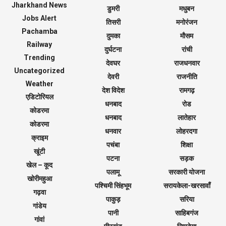
Jharkhand News
डुमरी
मधुबन
Jobs Alert
तिसरी
मनोरंजन
Pachamba
दुमका
मौसम
Railway
दुर्घटना
रांची
Trending
देवघर
राजधनवार
Uncategorized
देवरी
राजनीति
Weather
देश विदेश
रामगढ़
एडिटोरियल
धनबाद
रोड
कोडरमा
धनबाद
लातेहार
कोडरमा
धनवार
लोहरदगा
क्राइम
पचंबा
शिक्षा
खूंटी
पटना
सड़क
खेल – कूद
पलामू
सरकारी योजना
खोरीमहुआ
पश्चिमी सिंहभूम
सरायकेला-खरसावाँ
गढ़वा
पाकुड़
सरिया
गांडेय
पानी
साहिबगंज
गांवां