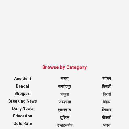
Browse by Category
Accident
चतरा
बगोदर
Bengal
जमशेदपुर
बिजली
Bhojpuri
जमुआ
बिरनी
Breaking News
जामताड़ा
बिहार
Daily News
झारखण्ड
बेंगाबाद
Education
टूरिज्म
बोकारो
Gold Rate
डालटनगंज
भारत