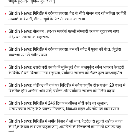
भावुक हुए मंत्री सुदिव्य कुमार सोनू
Giridih News: गिरिडीह में दर्दनाक हादसा, पेड़ के नीचे भोजन कर रही महिला पर गिरी
आकाशीय बिजली, तीन मासूमों के सिर से उठा मां का साया
Giridih News: बोल बम… हर-हर महादेव! पहली सोमवारी पर बाबा दुखहरण नाथ
मंदिर बना आस्था का महासागर
Giridih News: गिरिडीह में दर्दनाक हादसा, बस की चपेट में युवक की मौ,त, एंबुलेंस
व्यवस्था पर उठे गंभीर सवाल
Giridih News: उसरी नदी बचाने की मुहिम हुई तेज, बालमुकुंद स्पंज आयरन फैक्ट्री
के विरोध में बनी विशाल मानव श्रृंखला, पर्यावरण संरक्षण को लेकर फूटा जनआक्रोश
Giridih News: चंडीगढ़ की तर्ज पर गिरिडीह में बनेगा स्क्रैप रॉक गार्डन, 28 एकड़ में
विकसित होगा अनोखा थीम पार्क, पर्यटन और पर्यावरण संरक्षण को मिलेगा बढ़ावा
Giridih News: गिरिडीह में 246 टिन पाम ऑयल चोरी कांड का खुलासा,
अंतरराज्यीय गिरोह के 3 सदस्य गिरफ्तार, पिकअप वाहन और चोरी का माल बरामद
Giridih News: गिरिडीह में जमीन विवाद ने ली जान, पेट्रोल से झुलसे सहोदर यादव
की मौ,त के बाद श,व रख सड़क जाम, आरोपितों की गिरफ्तारी की मांग से घंटों ठप रहा