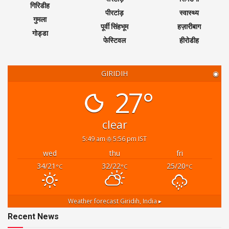
गिरिडीह
पीरटांड़
स्वास्थ्य
गुमला
पूर्वी सिंहभूम
हज़ारीबाग
गोड्डा
फेस्टिवल
हीरोडीह
GIRIDIH
◉
27°
clear
5:49 am
5:56 pm IST
wed
thu
fri
34/21
32/22
25/20
°C
°C
°C
Weather forecast
Giridih, India ▸
Recent News