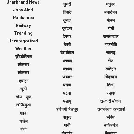
Jharkhand News
डुमरी
मधुबन
Jobs Alert
तिसरी
मनोरंजन
Pachamba
दुमका
मौसम
Railway
दुर्घटना
रांची
Trending
देवघर
राजधनवार
Uncategorized
देवरी
राजनीति
Weather
देश विदेश
रामगढ़
एडिटोरियल
धनबाद
रोड
कोडरमा
धनबाद
लातेहार
कोडरमा
धनवार
लोहरदगा
क्राइम
पचंबा
शिक्षा
खूंटी
पटना
सड़क
खेल – कूद
पलामू
सरकारी योजना
खोरीमहुआ
पश्चिमी सिंहभूम
सरायकेला-खरसावाँ
गढ़वा
पाकुड़
सरिया
गांडेय
पानी
साहिबगंज
गांवां
पीरटांड़
सिमडेगा