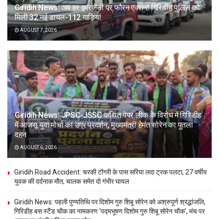
Giridih News: अब हर इमरजेंसी पर फौरन एक्शन! गिरिडीह पुलिस को
मिली 32 नई डायल-112 गाड़ियां
AUGUST 7, 2026
Giridih News: JPSC-JSSC कथित पेपर लीक के विरोध में गिरिडीह
में आजसू युवा मोर्चा का उग्र प्रदर्शन, मुख्यमंत्री हेमंत सोरेन का पुतला
दहन
AUGUST 6, 2026
Giridih Road Accident: चरकी टोंगरी के पास सरिया लदा ट्रक पलटा, 27 वर्षीय
युवक की दर्दनाक मौत; चालक समेत दो गंभीर घायल
Giridih News: पहली पुण्यतिथि पर दिशोम गुरु शिबू सोरेन को अश्रुपूर्ण श्रद्धांजलि,
गिरिडीह बस स्टैंड चौक का नामकरण ‘पद्मभूषण दिशोम गुरु शिबू सोरेन चौक’, मंच पर