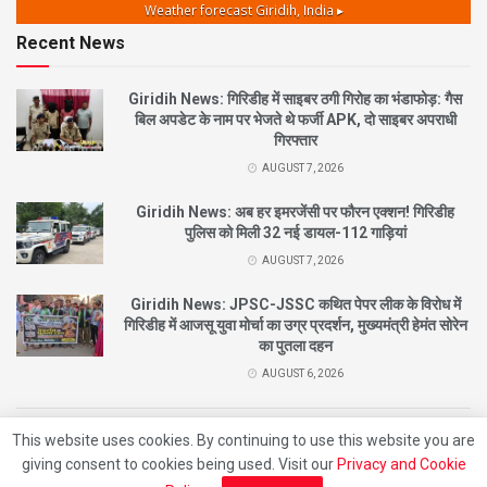
Weather forecast
Giridih, India ▸
Recent News
Giridih News: गिरिडीह में साइबर ठगी गिरोह का भंडाफोड़: गैस
बिल अपडेट के नाम पर भेजते थे फर्जी APK, दो साइबर अपराधी
गिरफ्तार
AUGUST 7, 2026
Giridih News: अब हर इमरजेंसी पर फौरन एक्शन! गिरिडीह
पुलिस को मिली 32 नई डायल-112 गाड़ियां
AUGUST 7, 2026
Giridih News: JPSC-JSSC कथित पेपर लीक के विरोध में
गिरिडीह में आजसू युवा मोर्चा का उग्र प्रदर्शन, मुख्यमंत्री हेमंत सोरेन
का पुतला दहन
AUGUST 6, 2026
This website uses cookies. By continuing to use this website you are
© 2021
City News Giridih |
Designed By
Nishant
Developed By
Beat Of Life
giving consent to cookies being used. Visit our
Privacy and Cookie
Entertainment