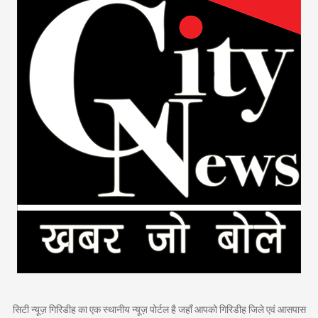
सिटी न्यूज़ गिरिडीह का एक स्थानीय न्यूज़ पोर्टल है जहाँ आपको गिरिडीह जिले एवं आसपास