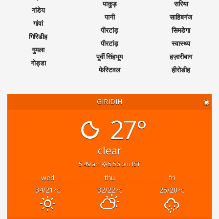
पाकुड़
सरिया
गांडेय
पानी
साहिबगंज
गांवां
पीरटांड़
सिमडेगा
गिरिडीह
पीरटांड़
स्वास्थ्य
गुमला
पूर्वी सिंहभूम
हज़ारीबाग
गोड्डा
फेस्टिवल
हीरोडीह
GIRIDIH
◉
27°
clear
5:49 am
5:56 pm IST
wed
thu
fri
34/21
32/22
25/20
°C
°C
°C