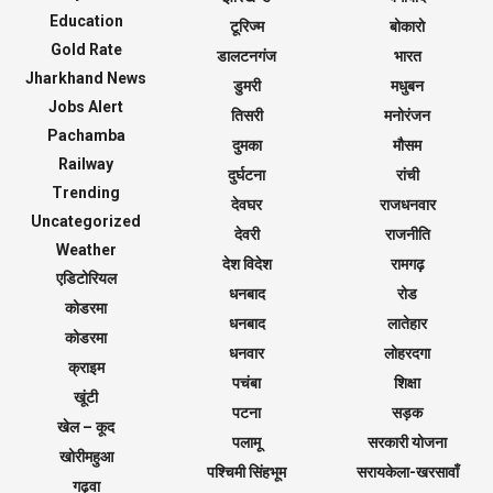
Education
टूरिज्म
बोकारो
Gold Rate
डालटनगंज
भारत
Jharkhand News
डुमरी
मधुबन
Jobs Alert
तिसरी
मनोरंजन
Pachamba
दुमका
मौसम
Railway
दुर्घटना
रांची
Trending
देवघर
राजधनवार
Uncategorized
देवरी
राजनीति
Weather
देश विदेश
रामगढ़
एडिटोरियल
धनबाद
रोड
कोडरमा
धनबाद
लातेहार
कोडरमा
धनवार
लोहरदगा
क्राइम
पचंबा
शिक्षा
खूंटी
पटना
सड़क
खेल – कूद
पलामू
सरकारी योजना
खोरीमहुआ
पश्चिमी सिंहभूम
सरायकेला-खरसावाँ
गढ़वा