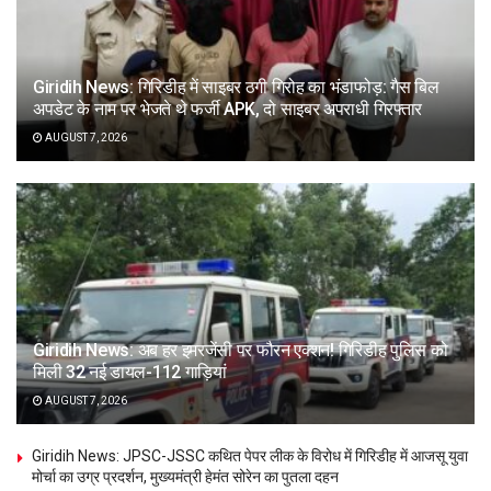
Giridih News: गिरिडीह में साइबर ठगी गिरोह का भंडाफोड़: गैस बिल
अपडेट के नाम पर भेजते थे फर्जी APK, दो साइबर अपराधी गिरफ्तार
AUGUST 7, 2026
Giridih News: अब हर इमरजेंसी पर फौरन एक्शन! गिरिडीह पुलिस को
मिली 32 नई डायल-112 गाड़ियां
AUGUST 7, 2026
Giridih News: JPSC-JSSC कथित पेपर लीक के विरोध में गिरिडीह में आजसू युवा
मोर्चा का उग्र प्रदर्शन, मुख्यमंत्री हेमंत सोरेन का पुतला दहन