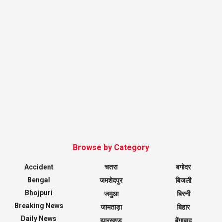
Browse by Category
Accident
चतरा
बगोदर
Bengal
जमशेदपुर
बिजली
Bhojpuri
जमुआ
बिरनी
Breaking News
जामताड़ा
बिहार
Daily News
झारखण्ड
बेंगाबाद