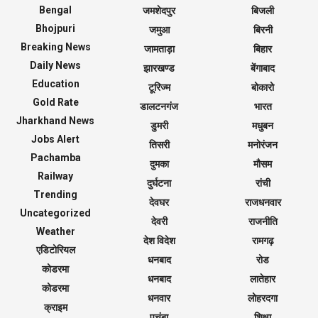
Bengal
जमशेदपुर
बिजली
Bhojpuri
जमुआ
बिरनी
Breaking News
जामताड़ा
बिहार
Daily News
झारखण्ड
बेंगाबाद
Education
टूरिज्म
बोकारो
Gold Rate
डालटनगंज
भारत
Jharkhand News
डुमरी
मधुबन
Jobs Alert
तिसरी
मनोरंजन
Pachamba
दुमका
मौसम
Railway
दुर्घटना
रांची
Trending
देवघर
राजधनवार
Uncategorized
देवरी
राजनीति
Weather
देश विदेश
रामगढ़
एडिटोरियल
धनबाद
रोड
कोडरमा
धनबाद
लातेहार
कोडरमा
धनवार
लोहरदगा
क्राइम
पचंबा
शिक्षा