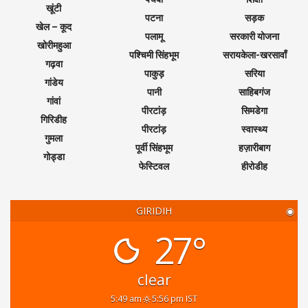
खूंटी
पटना
सड़क
खेल – कूद
पलामू
सरकारी योजना
खोरीमहुआ
पश्चिमी सिंहभूम
सरायकेला-खरसावाँ
गढ़वा
पाकुड़
सरिया
गांडेय
पानी
साहिबगंज
गांवां
पीरटांड़
सिमडेगा
गिरिडीह
पीरटांड़
स्वास्थ्य
गुमला
पूर्वी सिंहभूम
हज़ारीबाग
गोड्डा
फेस्टिवल
हीरोडीह
GIRIDIH
◉
27°
clear
5:49 am
5:56 pm IST