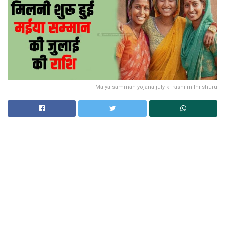
Maiya samman yojana july ki rashi milni shuru