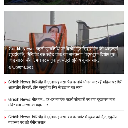
Giridih News: पहली पुण्यतिथि पर दिशोम गुरु शिबू सोरेन को अश्रुपूर्ण
श्रद्धांजलि, गिरिडीह बस स्टैंड चौक का नामकरण ‘पद्मभूषण दिशोम गुरु
शिबू सोरेन चौक’, मंच पर भावुक हुए मंत्री सुदिव्य कुमार सोनू
AUGUST 4, 2026
Giridih News: गिरिडीह में दर्दनाक हादसा, पेड़ के नीचे भोजन कर रही महिला पर गिरी
आकाशीय बिजली, तीन मासूमों के सिर से उठा मां का साया
Giridih News: बोल बम… हर-हर महादेव! पहली सोमवारी पर बाबा दुखहरण नाथ
मंदिर बना आस्था का महासागर
Giridih News: गिरिडीह में दर्दनाक हादसा, बस की चपेट में युवक की मौ,त, एंबुलेंस
व्यवस्था पर उठे गंभीर सवाल