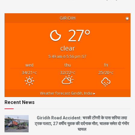
GIRIDIH
◉
27°
clear
5:49 am
5:56 pm IST
wed
thu
fri
34/21
32/22
25/20
°C
°C
°C
Weather forecast
Giridih, India ▸
Recent News
Giridih Road Accident: चरकी टोंगरी के पास सरिया लदा
ट्रक पलटा, 27 वर्षीय युवक की दर्दनाक मौत; चालक समेत दो गंभीर
घायल