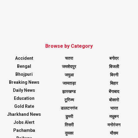
Browse by Category
Accident
चतरा
बगोदर
Bengal
जमशेदपुर
बिजली
Bhojpuri
जमुआ
बिरनी
Breaking News
जामताड़ा
बिहार
Daily News
झारखण्ड
बेंगाबाद
Education
टूरिज्म
बोकारो
Gold Rate
डालटनगंज
भारत
Jharkhand News
डुमरी
मधुबन
Jobs Alert
तिसरी
मनोरंजन
Pachamba
दुमका
मौसम