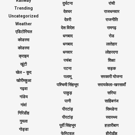
Railway
दुर्घटना
रांची
Trending
देवघर
राजधनवार
Uncategorized
देवरी
राजनीति
Weather
देश विदेश
रामगढ़
एडिटोरियल
धनबाद
रोड
कोडरमा
धनबाद
लातेहार
कोडरमा
धनवार
लोहरदगा
क्राइम
पचंबा
शिक्षा
खूंटी
पटना
सड़क
खेल – कूद
पलामू
सरकारी योजना
खोरीमहुआ
पश्चिमी सिंहभूम
सरायकेला-खरसावाँ
गढ़वा
पाकुड़
सरिया
गांडेय
पानी
साहिबगंज
गांवां
पीरटांड़
सिमडेगा
गिरिडीह
पीरटांड़
स्वास्थ्य
गुमला
पूर्वी सिंहभूम
हज़ारीबाग
गोड्डा
फेस्टिवल
हीरोडीह