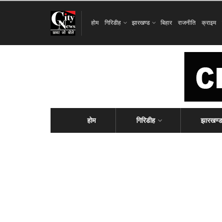
होम
गिरिडीह
झारखण्ड
बिहार
राजनीति
क्राइम
होम
गिरिडीह
झारखण्