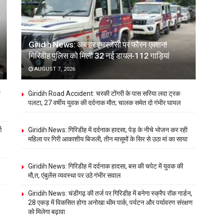
Giridih News: अब हर इमरजेंसी पर फौरन एक्शन!
गिरिडीह पुलिस को मिली 32 नई डायल-112 गाड़ियां
AUGUST 7, 2026
ह
Giridih Road Accident: चरकी टोंगरी के पास सरिया लदा ट्रक
पलटा, 27 वर्षीय युवक की दर्दनाक मौत; चालक समेत दो गंभीर घायल
ण
Giridih News: गिरिडीह में दर्दनाक हादसा, पेड़ के नीचे भोजन कर रही
महिला पर गिरी आकाशीय बिजली, तीन मासूमों के सिर से उठा मां का साया
Giridih News: गिरिडीह में दर्दनाक हादसा, बस की चपेट में युवक की
मौ,त, एंबुलेंस व्यवस्था पर उठे गंभीर सवाल
Giridih News: चंडीगढ़ की तर्ज पर गिरिडीह में बनेगा स्क्रैप रॉक गार्डन,
28 एकड़ में विकसित होगा अनोखा थीम पार्क, पर्यटन और पर्यावरण संरक्षण
को मिलेगा बढ़ावा