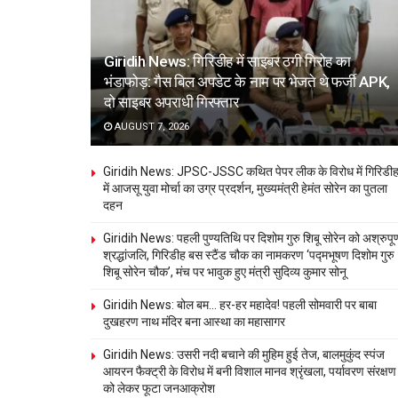
Giridih News: गिरिडीह में साइबर ठगी गिरोह का
भंडाफोड़: गैस बिल अपडेट के नाम पर भेजते थे फर्जी APK,
दो साइबर अपराधी गिरफ्तार
AUGUST 7, 2026
Giridih News: JPSC-JSSC कथित पेपर लीक के विरोध में गिरिडी
में आजसू युवा मोर्चा का उग्र प्रदर्शन, मुख्यमंत्री हेमंत सोरेन का पुतला
दहन
Giridih News: पहली पुण्यतिथि पर दिशोम गुरु शिबू सोरेन को अश्रुपूर्
श्रद्धांजलि, गिरिडीह बस स्टैंड चौक का नामकरण ‘पद्मभूषण दिशोम गुरु
शिबू सोरेन चौक’, मंच पर भावुक हुए मंत्री सुदिव्य कुमार सोनू
Giridih News: बोल बम… हर-हर महादेव! पहली सोमवारी पर बाबा
दुखहरण नाथ मंदिर बना आस्था का महासागर
Giridih News: उसरी नदी बचाने की मुहिम हुई तेज, बालमुकुंद स्पंज
आयरन फैक्ट्री के विरोध में बनी विशाल मानव श्रृंखला, पर्यावरण संरक्षण
को लेकर फूटा जनआक्रोश