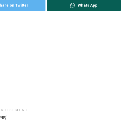
hare on Twitter
Whats App
ERTISEMENT
नाएं