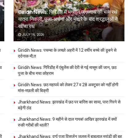
Giridih News: गिरिडीह में भगवान जगन्नाथ की भव्य रथ
यात्रा निकली, पूजा-अर्चना और भंडारे के बाद श्रद्धालुओं ने
खींचा रथ
JULY 16, 2026
ा
Giridih News: पचम्बा के लच्छो अहरी में 12 वर्षीय बच्चे की डूबने से
दर्दनाक मौ;त
ंव
Giridih News: गिरिडीह में एंबुलेंस की देरी से गई मासूम की जान, छठ
पूजा के बीच मचा कोहराम
Giridih News: छठ महापर्व को लेकर 27 व 28 अक्टूबर को नहीं होगी
मांस-मछली की बिक्री
Jharkhand News: झारखंड में छठ पर बारिश का साया, पारा गिरने से
बढ़ेगी ठंड
Jharkhand News: 9 महीने से दाल गायब! आखिर झारखंड में क्यों
रुकी गरीबों की थाली?
की
Jharkhand News: दुर्गा पूजा विसर्जन जुलूस में बाबूलाल मरांडी की बहू