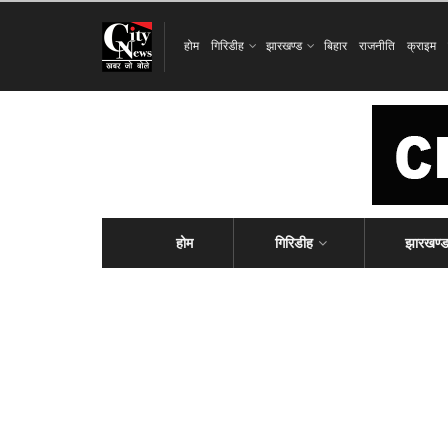
होम
गिरिडीह
झारखण्ड
बिहार
राजनीति
क्राइम
होम
गिरिडीह
झारखण्