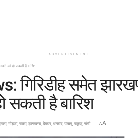
ADVERTISEMENT
नवरी को हो सकती है बारिश
गिरिडीह समेत झारखण्ड 
 सकती है बारिश
A
गुमला
,
गोड्डा
,
चतरा
,
झारखण्ड
,
देवघर
,
धनबाद
,
पलामू
,
पाकुड़
,
रांची
A