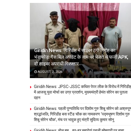
Giridih News: गिरिडीह में साइबर ठगी गिरोह का
भंडाफोड़: गैस बिल अपडेट के नाम पर भेजते थे फर्जी APK,
दो साइबर अपराधी गिरफ्तार
AUGUST 7, 2026
Giridih News: JPSC-JSSC कथित पेपर लीक के विरोध में गिरिडी
में आजसू युवा मोर्चा का उग्र प्रदर्शन, मुख्यमंत्री हेमंत सोरेन का पुतला
दहन
Giridih News: पहली पुण्यतिथि पर दिशोम गुरु शिबू सोरेन को अश्रुपूर्
श्रद्धांजलि, गिरिडीह बस स्टैंड चौक का नामकरण ‘पद्मभूषण दिशोम गुरु
शिबू सोरेन चौक’, मंच पर भावुक हुए मंत्री सुदिव्य कुमार सोनू
Giridih News: बोल बम… हर-हर महादेव! पहली सोमवारी पर बाबा