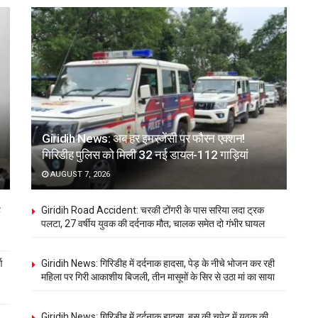
Giridih News: अब हर इमरजेंसी पर फौरन एक्शन!
गिरिडीह पुलिस को मिली 32 नई डायल-112 गाड़ियां
AUGUST 7, 2026
ह
Giridih Road Accident: चरकी टोंगरी के पास सरिया लदा ट्रक
पलटा, 27 वर्षीय युवक की दर्दनाक मौत; चालक समेत दो गंभीर घायल
ण
Giridih News: गिरिडीह में दर्दनाक हादसा, पेड़ के नीचे भोजन कर रही
महिला पर गिरी आकाशीय बिजली, तीन मासूमों के सिर से उठा मां का साया
Giridih News: गिरिडीह में दर्दनाक हादसा, बस की चपेट में युवक की