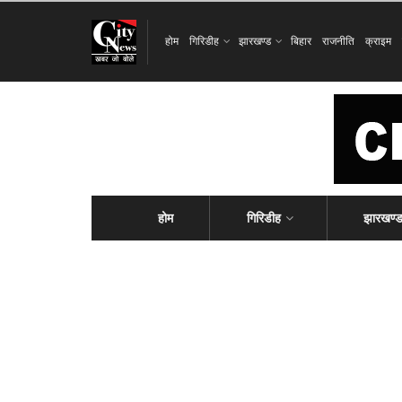
होम
गिरिडीह
झारखण्ड
बिहार
राजनीति
क्राइम
होम
गिरिडीह
झारखण्