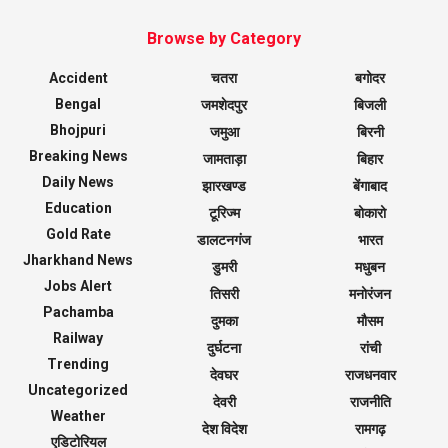
Browse by Category
Accident
चतरा
बगोदर
Bengal
जमशेदपुर
बिजली
Bhojpuri
जमुआ
बिरनी
Breaking News
जामताड़ा
बिहार
Daily News
झारखण्ड
बेंगाबाद
Education
टूरिज्म
बोकारो
Gold Rate
डालटनगंज
भारत
Jharkhand News
डुमरी
मधुबन
Jobs Alert
तिसरी
मनोरंजन
Pachamba
दुमका
मौसम
Railway
दुर्घटना
रांची
Trending
देवघर
राजधनवार
Uncategorized
देवरी
राजनीति
Weather
देश विदेश
रामगढ़
एडिटोरियल