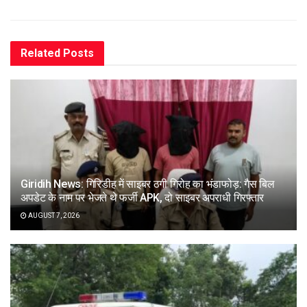
Related
Posts
Giridih News: गिरिडीह में साइबर ठगी गिरोह का भंडाफोड़: गैस बिल
अपडेट के नाम पर भेजते थे फर्जी APK, दो साइबर अपराधी गिरफ्तार
AUGUST 7, 2026