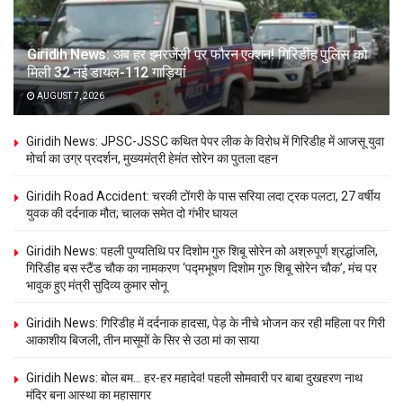
Giridih News: अब हर इमरजेंसी पर फौरन एक्शन! गिरिडीह पुलिस को
मिली 32 नई डायल-112 गाड़ियां
AUGUST 7, 2026
Giridih News: JPSC-JSSC कथित पेपर लीक के विरोध में गिरिडीह में आजसू युवा
मोर्चा का उग्र प्रदर्शन, मुख्यमंत्री हेमंत सोरेन का पुतला दहन
Giridih Road Accident: चरकी टोंगरी के पास सरिया लदा ट्रक पलटा, 27 वर्षीय
युवक की दर्दनाक मौत; चालक समेत दो गंभीर घायल
Giridih News: पहली पुण्यतिथि पर दिशोम गुरु शिबू सोरेन को अश्रुपूर्ण श्रद्धांजलि,
गिरिडीह बस स्टैंड चौक का नामकरण ‘पद्मभूषण दिशोम गुरु शिबू सोरेन चौक’, मंच पर
भावुक हुए मंत्री सुदिव्य कुमार सोनू
Giridih News: गिरिडीह में दर्दनाक हादसा, पेड़ के नीचे भोजन कर रही महिला पर गिरी
आकाशीय बिजली, तीन मासूमों के सिर से उठा मां का साया
Giridih News: बोल बम… हर-हर महादेव! पहली सोमवारी पर बाबा दुखहरण नाथ
मंदिर बना आस्था का महासागर