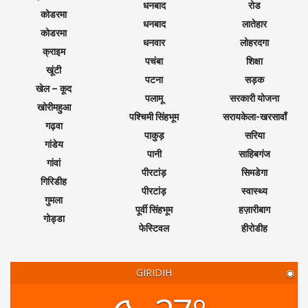
धनबाद
रोड
कोडरमा
धनबाद
लातेहार
कोडरमा
धनवार
लोहरदगा
क्राइम
पचंबा
शिक्षा
खूंटी
पटना
सड़क
खेल – कूद
पलामू
सरकारी योजना
खोरीमहुआ
पश्चिमी सिंहभूम
सरायकेला-खरसावाँ
गढ़वा
पाकुड़
सरिया
गांडेय
पानी
साहिबगंज
गांवां
पीरटांड़
सिमडेगा
गिरिडीह
पीरटांड़
स्वास्थ्य
गुमला
पूर्वी सिंहभूम
हज़ारीबाग
गोड्डा
फेस्टिवल
हीरोडीह
GIRIDIH
◉