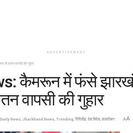
ADVERTISEMENT
ार से वतन वापसी की गुहार
कैमरून में फंसे झारखं
वतन वापसी की गुहार
A
Daily News
,
Jharkhand News
,
Trending
,
गिरिडीह
,
देश विदेश
,
हज़ारीबाग
A