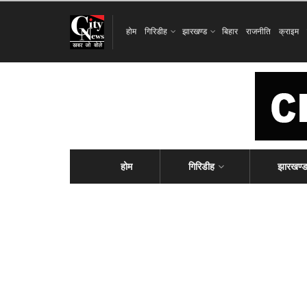
होम
गिरिडीह
झारखण्ड
बिहार
राजनीति
क्राइम
होम
गिरिडीह
झारखण्