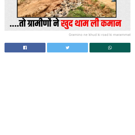
Gramino ne khud ki road ki marammat