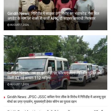
Giridih News: गिरिडीह में साइबर ठगी गिरोह का भंडाफोड़: गैस बिल
अपडेट के नाम पर भेजते थे फर्जी APK, दो साइबर अपराधी गिरफ्तार
AUGUST 7, 2026
Giridih News: अब हर इमरजेंसी पर फौरन एक्शन! गिरिडीह पुलिस को
मिली 32 नई डायल-112 गाड़ियां
AUGUST 7, 2026
Giridih News: JPSC-JSSC कथित पेपर लीक के विरोध में गिरिडीह में आजसू युवा
मोर्चा का उग्र प्रदर्शन, मुख्यमंत्री हेमंत सोरेन का पुतला दहन