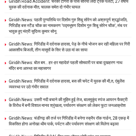
Giridih Road Accident: चरकी टोंगरी के पास सरिया लदा ट्रक पलटा, 27 वर्षीय
युवक की दर्दनाक मौत; चालक समेत दो गंभीर घायल
Giridih News: पहली पुण्यतिथि पर दिशोम गुरु शिबू सोरेन को अश्रुपूर्ण श्रद्धांजलि,
गिरिडीह बस स्टैंड चौक का नामकरण ‘पद्मभूषण दिशोम गुरु शिबू सोरेन चौक’, मंच पर
भावुक हुए मंत्री सुदिव्य कुमार सोनू
Giridih News: गिरिडीह में दर्दनाक हादसा, पेड़ के नीचे भोजन कर रही महिला पर गिरी
आकाशीय बिजली, तीन मासूमों के सिर से उठा मां का साया
Giridih News: बोल बम… हर-हर महादेव! पहली सोमवारी पर बाबा दुखहरण नाथ
मंदिर बना आस्था का महासागर
Giridih News: गिरिडीह में दर्दनाक हादसा, बस की चपेट में युवक की मौ,त, एंबुलेंस
व्यवस्था पर उठे गंभीर सवाल
Giridih News: उसरी नदी बचाने की मुहिम हुई तेज, बालमुकुंद स्पंज आयरन फैक्ट्री
के विरोध में बनी विशाल मानव श्रृंखला, पर्यावरण संरक्षण को लेकर फूटा जनआक्रोश
Giridih News: चंडीगढ़ की तर्ज पर गिरिडीह में बनेगा स्क्रैप रॉक गार्डन, 28 एकड़ में
विकसित होगा अनोखा थीम पार्क, पर्यटन और पर्यावरण संरक्षण को मिलेगा बढ़ावा