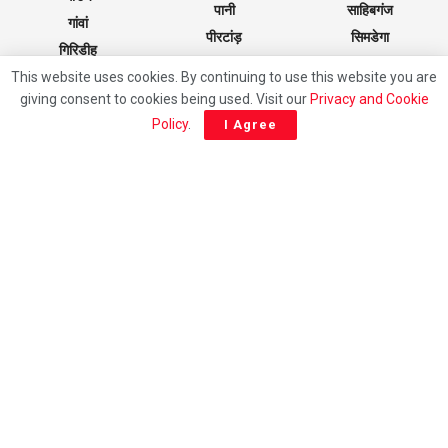
पानी
साहिबगंज
गांवां
पीरटांड़
सिमडेगा
गिरिडीह
पीरटांड़
स्वास्थ्य
This website uses cookies. By continuing to use this website you are
गुमला
पूर्वी सिंहभूम
हज़ारीबाग
giving consent to cookies being used. Visit our
Privacy and Cookie
गोड्डा
फेस्टिवल
हीरोडीह
Policy
.
I Agree
GIRIDIH
◉
27°
clear
5:49 am
5:56 pm IST
wed
thu
fri
34/21
32/22
25/20
°C
°C
°C
Weather forecast
Giridih, India ▸