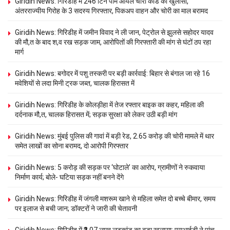
Giridih News: गिरिडीह में 246 टिन पाम ऑयल चोरी कांड का खुलासा,
अंतरराज्यीय गिरोह के 3 सदस्य गिरफ्तार, पिकअप वाहन और चोरी का माल बरामद
Giridih News: गिरिडीह में जमीन विवाद ने ली जान, पेट्रोल से झुलसे सहोदर यादव
की मौ,त के बाद श,व रख सड़क जाम, आरोपितों की गिरफ्तारी की मांग से घंटों ठप रहा
मार्ग
Giridih News: बगोदर में पशु तस्करी पर बड़ी कार्रवाई: बिहार से बंगाल जा रहे 16
मवेशियों से लदा मिनी ट्रक जब्त, चालक हिरासत में
Giridih News: गिरिडीह के कोलड़ीहा में तेज रफ्तार बाइक का कहर, महिला की
दर्दनाक मौ,त, चालक हिरासत में; सड़क सुरक्षा को लेकर उठी बड़ी मांग
Giridih News: मुंबई पुलिस की गावां में बड़ी रेड, 2.65 करोड़ की चोरी मामले में थार
समेत लाखों का सोना बरामद, दो आरोपी गिरफ्तार
Giridih News: 5 करोड़ की सड़क पर ‘घोटाले’ का आरोप, ग्रामीणों ने रुकवाया
निर्माण कार्य; बोले- घटिया सड़क नहीं बनने देंगे
Giridih News: गिरिडीह में जंगली मशरूम खाने से महिला समेत दो बच्चे बीमार, समय
पर इलाज से बची जान; डॉक्टरों ने जारी की चेतावनी
Giridih News: गिरिडीह में ₹2.07 लाख लूटकांड का बड़ा खुलासा: एसआईटी ने पांच