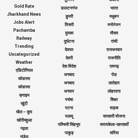
Gold Rate
डालटनगंज
भारत
Jharkhand News
डुमरी
मधुबन
Jobs Alert
तिसरी
मनोरंजन
Pachamba
दुमका
मौसम
Railway
दुर्घटना
रांची
Trending
देवघर
राजधनवार
Uncategorized
देवरी
राजनीति
Weather
देश विदेश
रामगढ़
एडिटोरियल
धनबाद
रोड
कोडरमा
धनबाद
लातेहार
कोडरमा
धनवार
लोहरदगा
क्राइम
पचंबा
शिक्षा
खूंटी
पटना
सड़क
खेल – कूद
पलामू
सरकारी योजना
खोरीमहुआ
पश्चिमी सिंहभूम
सरायकेला-खरसावाँ
गढ़वा
पाकुड़
सरिया
गांडेय