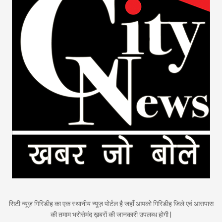
सिटी न्यूज़ गिरिडीह का एक स्थानीय न्यूज़ पोर्टल है जहाँ आपको गिरिडीह जिले एवं आसपास
की तमाम भरोसेमंद ख़बरों की जानकारी उपलब्ध होगी |