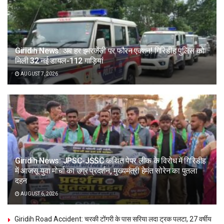
Giridih News: अब हर इमरजेंसी पर फौरन एक्शन! गिरिडीह पुलिस को
मिली 32 नई डायल-112 गाड़ियां
AUGUST 7, 2026
Giridih News: JPSC-JSSC कथित पेपर लीक के विरोध में गिरिडीह
में आजसू युवा मोर्चा का उग्र प्रदर्शन, मुख्यमंत्री हेमंत सोरेन का पुतला
दहन
AUGUST 6, 2026
Giridih Road Accident: चरकी टोंगरी के पास सरिया लदा ट्रक पलटा, 27 वर्षीय