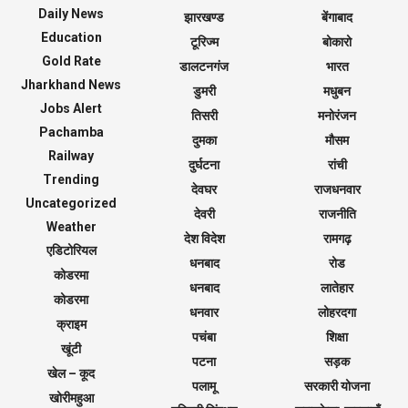
Daily News
झारखण्ड
बेंगाबाद
Education
टूरिज्म
बोकारो
Gold Rate
डालटनगंज
भारत
Jharkhand News
डुमरी
मधुबन
Jobs Alert
तिसरी
मनोरंजन
Pachamba
दुमका
मौसम
Railway
दुर्घटना
रांची
Trending
देवघर
राजधनवार
Uncategorized
देवरी
राजनीति
Weather
देश विदेश
रामगढ़
एडिटोरियल
धनबाद
रोड
कोडरमा
धनबाद
लातेहार
कोडरमा
धनवार
लोहरदगा
क्राइम
पचंबा
शिक्षा
खूंटी
पटना
सड़क
खेल – कूद
पलामू
सरकारी योजना
खोरीमहुआ