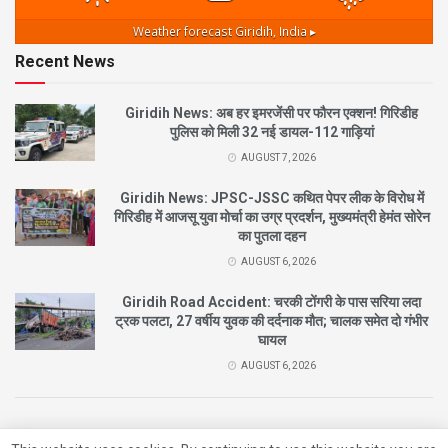
Weather forecast
Giridih, India ▸
Recent News
Giridih News: अब हर इमरजेंसी पर फौरन एक्शन! गिरिडीह
पुलिस को मिली 32 नई डायल-112 गाड़ियां
AUGUST 7, 2026
Giridih News: JPSC-JSSC कथित पेपर लीक के विरोध में
गिरिडीह में आजसू युवा मोर्चा का उग्र प्रदर्शन, मुख्यमंत्री हेमंत सोरेन
का पुतला दहन
AUGUST 6, 2026
Giridih Road Accident: चरकी टोंगरी के पास सरिया लदा
ट्रक पलटा, 27 वर्षीय युवक की दर्दनाक मौत; चालक समेत दो गंभीर
घायल
AUGUST 6, 2026
© 2021
City News Giridih |
Designed By
Nishant
Developed By
Beat Of Life