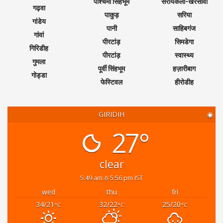
पश्चिमी सिंहभूम
सरायकेला-खरसावाँ
गढ़वा
पाकुड़
सरिया
गांडेय
पानी
साहिबगंज
गांवां
पीरटांड़
सिमडेगा
गिरिडीह
पीरटांड़
स्वास्थ्य
गुमला
पूर्वी सिंहभूम
हज़ारीबाग
गोड्डा
फेस्टिवल
हीरोडीह
GIRIDIH
◉
27°
clear
5:49 am
5:56 pm IST
wed
thu
fri
34/21
32/22
25/20
°C
°C
°C