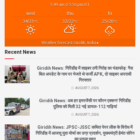
5:49 am
5:56 pm IST
wed
thu
fri
34/21
32/22
25/20
°C
°C
°C
Weather forecast
Giridih, India ▸
Recent News
Giridih News: गिरिडीह में साइबर ठगी गिरोह का भंडाफोड़: गैस
बिल अपडेट के नाम पर भेजते थे फर्जी APK, दो साइबर अपराधी
गिरफ्तार
AUGUST 7, 2026
Giridih News: अब हर इमरजेंसी पर फौरन एक्शन! गिरिडीह
पुलिस को मिली 32 नई डायल-112 गाड़ियां
AUGUST 7, 2026
Giridih News: JPSC-JSSC कथित पेपर लीक के विरोध में
गिरिडीह में आजसू युवा मोर्चा का उग्र प्रदर्शन, मुख्यमंत्री हेमंत सोरेन
का पुतला दहन