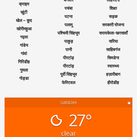
धनवार
लोहरदगा
क्राइम
पचंबा
शिक्षा
खूंटी
पटना
सड़क
खेल – कूद
पलामू
सरकारी योजना
खोरीमहुआ
पश्चिमी सिंहभूम
सरायकेला-खरसावाँ
गढ़वा
पाकुड़
सरिया
गांडेय
पानी
साहिबगंज
गांवां
पीरटांड़
सिमडेगा
गिरिडीह
पीरटांड़
स्वास्थ्य
गुमला
पूर्वी सिंहभूम
हज़ारीबाग
गोड्डा
फेस्टिवल
हीरोडीह
GIRIDIH
◉
27°
clear