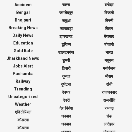
Accident
चतरा
बगोदर
Bengal
जमशेदपुर
बिजली
Bhojpuri
जमुआ
बिरनी
Breaking News
जामताड़ा
बिहार
Daily News
झारखण्ड
बेंगाबाद
Education
टूरिज्म
बोकारो
Gold Rate
डालटनगंज
भारत
Jharkhand News
डुमरी
मधुबन
Jobs Alert
तिसरी
मनोरंजन
Pachamba
दुमका
मौसम
Railway
दुर्घटना
रांची
Trending
देवघर
राजधनवार
Uncategorized
देवरी
राजनीति
Weather
देश विदेश
रामगढ़
एडिटोरियल
धनबाद
रोड
कोडरमा
धनबाद
लातेहार
कोडरमा