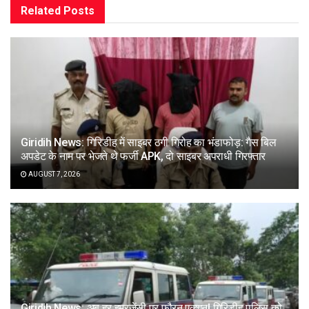
Related
Posts
Giridih News: गिरिडीह में साइबर ठगी गिरोह का भंडाफोड़: गैस बिल
अपडेट के नाम पर भेजते थे फर्जी APK, दो साइबर अपराधी गिरफ्तार
AUGUST 7, 2026
Giridih News: अब हर इमरजेंसी पर फौरन एक्शन! गिरिडीह पुलिस को