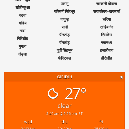
पलामू
सरकारी योजना
खोरीमहुआ
पश्चिमी सिंहभूम
सरायकेला-खरसावाँ
गढ़वा
पाकुड़
सरिया
गांडेय
पानी
साहिबगंज
गांवां
पीरटांड़
सिमडेगा
गिरिडीह
पीरटांड़
स्वास्थ्य
गुमला
पूर्वी सिंहभूम
हज़ारीबाग
गोड्डा
फेस्टिवल
हीरोडीह
GIRIDIH
◉
27°
clear
5:49 am
5:56 pm IST
wed
thu
fri
34/21
32/22
25/20