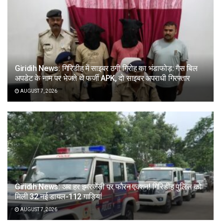
Giridih News: गिरिडीह में साइबर ठगी गिरोह का भंडाफोड़: गैस बिल
अपडेट के नाम पर भेजते थे फर्जी APK, दो साइबर अपराधी गिरफ्तार
AUGUST 7, 2026
Giridih News: अब हर इमरजेंसी पर फौरन एक्शन! गिरिडीह पुलिस को
मिली 32 नई डायल-112 गाड़ियां
AUGUST 7, 2026