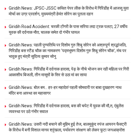
Giridih News: JPSC-JSSC कथित पेपर लीक के विरोध में गिरिडीह में आजसू युवा
मोर्चा का उग्र प्रदर्शन, मुख्यमंत्री हेमंत सोरेन का पुतला दहन
Giridih Road Accident: चरकी टोंगरी के पास सरिया लदा ट्रक पलटा, 27 वर्षीय
युवक की दर्दनाक मौत; चालक समेत दो गंभीर घायल
Giridih News: पहली पुण्यतिथि पर दिशोम गुरु शिबू सोरेन को अश्रुपूर्ण श्रद्धांजलि,
गिरिडीह बस स्टैंड चौक का नामकरण ‘पद्मभूषण दिशोम गुरु शिबू सोरेन चौक’, मंच पर
भावुक हुए मंत्री सुदिव्य कुमार सोनू
Giridih News: गिरिडीह में दर्दनाक हादसा, पेड़ के नीचे भोजन कर रही महिला पर गिरी
आकाशीय बिजली, तीन मासूमों के सिर से उठा मां का साया
Giridih News: बोल बम… हर-हर महादेव! पहली सोमवारी पर बाबा दुखहरण नाथ
मंदिर बना आस्था का महासागर
Giridih News: गिरिडीह में दर्दनाक हादसा, बस की चपेट में युवक की मौ,त, एंबुलेंस
व्यवस्था पर उठे गंभीर सवाल
Giridih News: उसरी नदी बचाने की मुहिम हुई तेज, बालमुकुंद स्पंज आयरन फैक्ट्री
के विरोध में बनी विशाल मानव श्रृंखला, पर्यावरण संरक्षण को लेकर फूटा जनआक्रोश