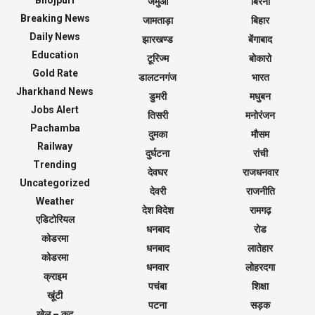
Bhojpuri
जमुआ
बिरनी
Breaking News
जामताड़ा
बिहार
Daily News
झारखण्ड
बेंगाबाद
Education
टूरिज्म
बोकारो
Gold Rate
डालटनगंज
भारत
Jharkhand News
डुमरी
मधुबन
Jobs Alert
तिसरी
मनोरंजन
Pachamba
दुमका
मौसम
Railway
दुर्घटना
रांची
Trending
देवघर
राजधनवार
Uncategorized
देवरी
राजनीति
Weather
देश विदेश
रामगढ़
एडिटोरियल
धनबाद
रोड
कोडरमा
धनबाद
लातेहार
कोडरमा
धनवार
लोहरदगा
क्राइम
पचंबा
शिक्षा
खूंटी
पटना
सड़क
खेल – कूद