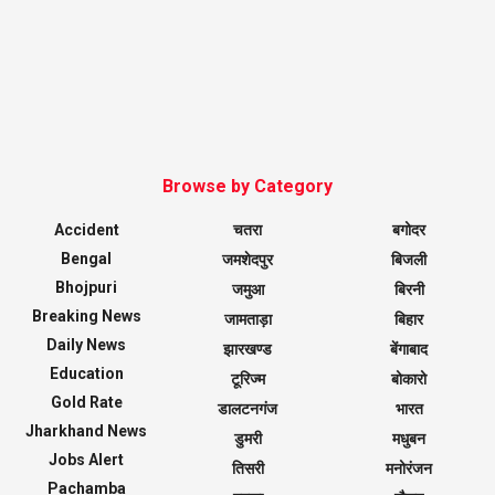
Browse by Category
Accident
चतरा
बगोदर
Bengal
जमशेदपुर
बिजली
Bhojpuri
जमुआ
बिरनी
Breaking News
जामताड़ा
बिहार
Daily News
झारखण्ड
बेंगाबाद
Education
टूरिज्म
बोकारो
Gold Rate
डालटनगंज
भारत
Jharkhand News
डुमरी
मधुबन
Jobs Alert
तिसरी
मनोरंजन
Pachamba