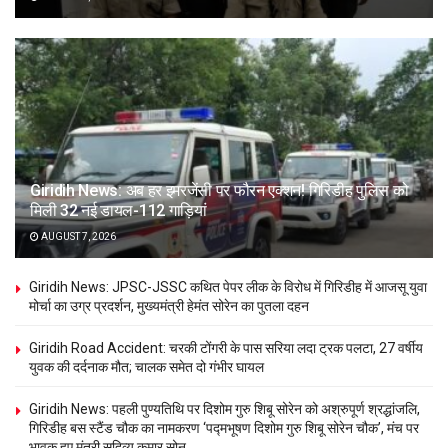
Giridih News: अब हर इमरजेंसी पर फौरन एक्शन! गिरिडीह पुलिस को
मिली 32 नई डायल-112 गाड़ियां
AUGUST 7, 2026
Giridih News: JPSC-JSSC कथित पेपर लीक के विरोध में गिरिडीह में आजसू युवा
मोर्चा का उग्र प्रदर्शन, मुख्यमंत्री हेमंत सोरेन का पुतला दहन
Giridih Road Accident: चरकी टोंगरी के पास सरिया लदा ट्रक पलटा, 27 वर्षीय
युवक की दर्दनाक मौत; चालक समेत दो गंभीर घायल
Giridih News: पहली पुण्यतिथि पर दिशोम गुरु शिबू सोरेन को अश्रुपूर्ण श्रद्धांजलि,
गिरिडीह बस स्टैंड चौक का नामकरण ‘पद्मभूषण दिशोम गुरु शिबू सोरेन चौक’, मंच पर
भावुक हुए मंत्री सुदिव्य कुमार सोनू