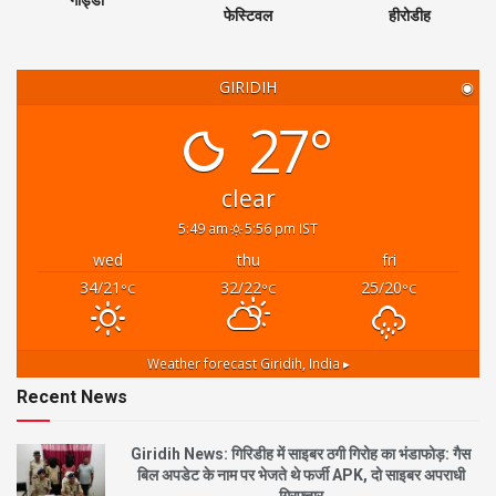
गोड्डा
फेस्टिवल
हीरोडीह
GIRIDIH
◉
27°
clear
5:49 am
5:56 pm IST
wed
thu
fri
34/21
32/22
25/20
°C
°C
°C
Weather forecast
Giridih, India ▸
Recent News
Giridih News: गिरिडीह में साइबर ठगी गिरोह का भंडाफोड़: गैस
बिल अपडेट के नाम पर भेजते थे फर्जी APK, दो साइबर अपराधी
गिरफ्तार