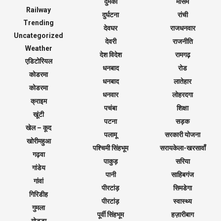
दुमका
मौसम
Railway
दुर्घटना
रांची
Trending
देवघर
राजधनवार
Uncategorized
देवरी
राजनीति
Weather
देश विदेश
रामगढ़
एडिटोरियल
धनबाद
रोड
कोडरमा
धनबाद
लातेहार
कोडरमा
धनवार
लोहरदगा
क्राइम
पचंबा
शिक्षा
खूंटी
पटना
सड़क
खेल – कूद
पलामू
सरकारी योजना
खोरीमहुआ
पश्चिमी सिंहभूम
सरायकेला-खरसावाँ
गढ़वा
पाकुड़
सरिया
गांडेय
पानी
साहिबगंज
गांवां
पीरटांड़
सिमडेगा
गिरिडीह
पीरटांड़
स्वास्थ्य
गुमला
पूर्वी सिंहभूम
हज़ारीबाग