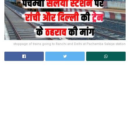
stoppage of trains going to Ranchi and Delhi at Pachamba Salaiya station