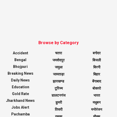
Browse by Category
Accident
चतरा
बगोदर
Bengal
जमशेदपुर
बिजली
Bhojpuri
जमुआ
बिरनी
Breaking News
जामताड़ा
बिहार
Daily News
झारखण्ड
बेंगाबाद
Education
टूरिज्म
बोकारो
Gold Rate
डालटनगंज
भारत
Jharkhand News
डुमरी
मधुबन
Jobs Alert
तिसरी
मनोरंजन
Pachamba
दुमका
मौसम