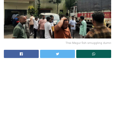
Thai Magur fish smuggling dumri