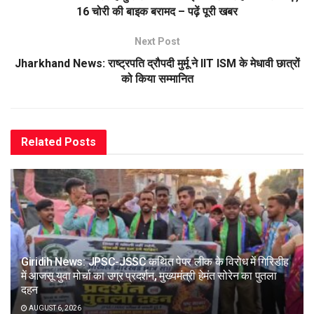
16 चोरी की बाइक बरामद – पढ़ें पूरी खबर
Next Post
Jharkhand News: राष्ट्रपति द्रौपदी मुर्मू ने IIT ISM के मेधावी छात्रों
को किया सम्मानित
Related
Posts
Giridih News: JPSC-JSSC कथित पेपर लीक के विरोध में गिरिडीह
में आजसू युवा मोर्चा का उग्र प्रदर्शन, मुख्यमंत्री हेमंत सोरेन का पुतला
दहन
AUGUST 6, 2026