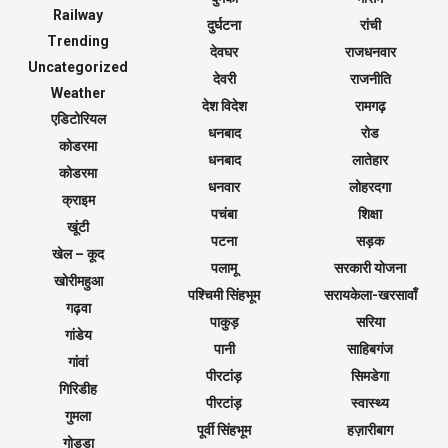
Railway
दुर्घटना
रांची
Trending
देवघर
राजधनवार
Uncategorized
देवरी
राजनीति
Weather
देश विदेश
रामगढ़
एडिटोरियल
धनबाद
रोड
कोडरमा
धनबाद
लातेहार
कोडरमा
धनवार
लोहरदगा
क्राइम
पचंबा
शिक्षा
खूंटी
पटना
सड़क
खेल – कूद
पलामू
सरकारी योजना
खोरीमहुआ
पश्चिमी सिंहभूम
सरायकेला-खरसावाँ
गढ़वा
पाकुड़
सरिया
गांडेय
पानी
साहिबगंज
गांवां
पीरटांड़
सिमडेगा
गिरिडीह
पीरटांड़
स्वास्थ्य
गुमला
पूर्वी सिंहभूम
हज़ारीबाग
गोड्डा