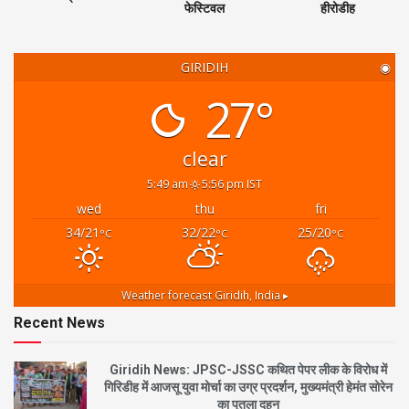
फेस्टिवल
हीरोडीह
GIRIDIH
◉
27°
clear
5:49 am
5:56 pm IST
wed
thu
fri
34/21
32/22
25/20
°C
°C
°C
Weather forecast
Giridih, India ▸
Recent News
Giridih News: JPSC-JSSC कथित पेपर लीक के विरोध में
गिरिडीह में आजसू युवा मोर्चा का उग्र प्रदर्शन, मुख्यमंत्री हेमंत सोरेन
का पुतला दहन